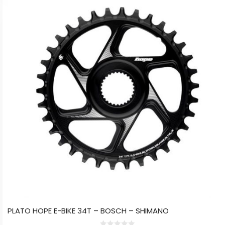
tiene
múltiples
variantes.
Las
opciones
se
pueden
elegir
en
la
página
de
producto
PLATO HOPE E-BIKE 34T – BOSCH – SHIMANO