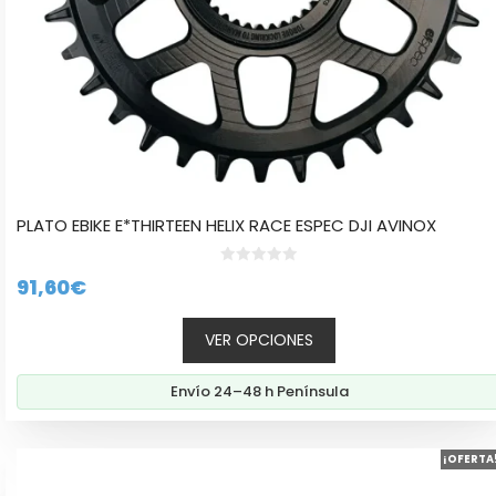
página
de
producto
PLATO EBIKE E*THIRTEEN HELIX RACE ESPEC DJI AVINOX
0
91,60
€
d
e
5
VER OPCIONES
Envío 24–48 h Península
Este
¡OFERTA
producto