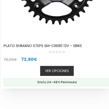
de
producto
PLATO SHIMANO STEPS SM-CRE80 12V – EBIKE
0
El
El
72,60
€
79,00
€
d
e
precio
precio
5
VER OPCIONES
original
actual
era:
es:
Envío 24–48 h Península
79,00€.
72,60€.