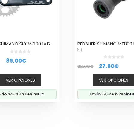
es
opciones
se
n
pueden
elegir
en
la
 SHIMANO SLX M7100 1×12
PEDALIER SHIMANO MT800 
página
FIT
de
0
to
producto
El
El
89,00
€
€
d
0
El
El
27,60
€
e
32,00
€
d
precio
precio
5
e
precio
preci
5
original
actual
VER OPCIONES
VER OPCIONES
original
actu
era:
es:
era:
es:
119,00€.
89,00€.
nvío 24–48 h Península
Envío 24–48 h Penínsu
32,00€.
27,60