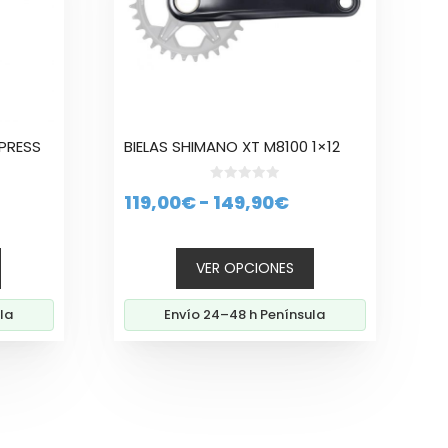
opciones
se
pueden
elegir
en
la
PRESS
BIELAS SHIMANO XT M8100 1×12
página
de
0
producto
Rango
119,00
€
-
149,90
€
d
e
de
5
o
precios:
VER OPCIONES
al
desde
119,00€
la
Envío 24–48 h Península
€.
hasta
149,90€