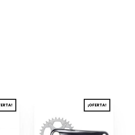
Este
FERTA!
¡OFERTA!
producto
tiene
múltiples
variantes.
Las