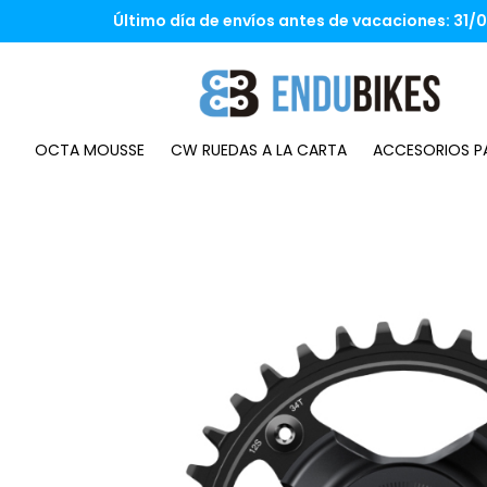
Saltar
Último día de envíos antes de vacaciones: 31/07
al
contenido
OCTA MOUSSE
CW RUEDAS A LA CARTA
ACCESORIOS PA