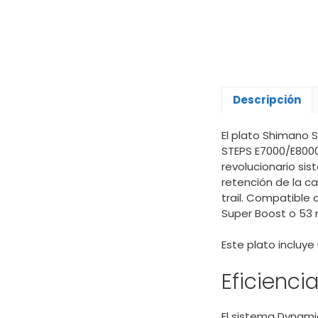
Descripción
El plato Shimano 
STEPS E7000/E8000.
revolucionario s
retención de la ca
trail. Compatible
Super Boost o 53
Este plato incluy
Eficienci
El sistema Dynam