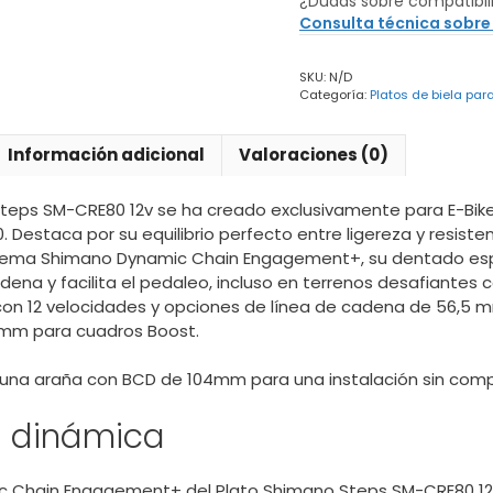
¿Dudas sobre compatibil
SM-
Consulta técnica sobre
CRE80
12v
SKU:
N/D
-
Categoría:
Platos de biela par
Ebike
cantidad
Información adicional
Valoraciones (0)
Steps SM-CRE80 12v se ha creado exclusivamente para E-Bik
 Destaca por su equilibrio perfecto entre ligereza y resisten
istema Shimano Dynamic Chain Engagement+, su dentado esp
dena y facilita el pedaleo, incluso en terrenos desafiantes
 con 12 velocidades y opciones de línea de cadena de 56,5
 mm para cuadros Boost.
e una araña con BCD de 104mm para una instalación sin comp
a dinámica
ic Chain Engagement+ del Plato Shimano Steps SM-CRE80 12