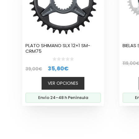
opciones
opcion
se
se
pueden
puede
elegir
elegir
en
en
la
la
PLATO SHIMANO SLX 12×1 SM-
BIELAS
página
página
CRM75
de
de
producto
produc
119,00
0
El
El
35,60
€
39,00
€
d
e
precio
precio
5
VER OPCIONES
original
actual
era:
es:
Envío 24–48 h Península
E
39,00€.
35,60€.