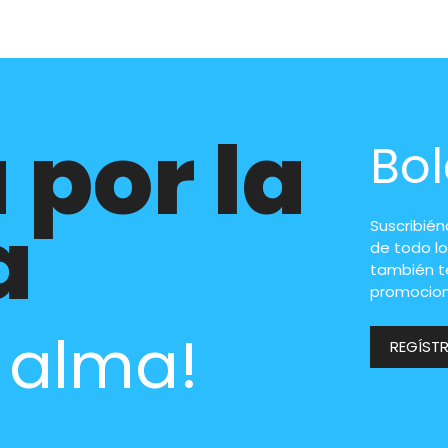
 por la
Bol
a
Suscribié
de todo lo
también t
promocion
l alma!
REGÍST