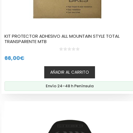
KIT PROTECTOR ADHESIVO ALL MOUNTAIN STYLE TOTAL
TRANSPARENTE MTB
0
66,00
€
d
e
5
AÑADIR AL CARRITO
Envío 24–48 h Península