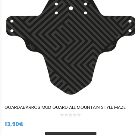
GUARDABARROS MUD GUARD ALL MOUNTAIN STYLE MAZE
0
13,90
€
d
e
5