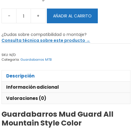
-
+
AÑADIR AL CARRITO
Guardabarros
Mud
Guard
¿Dudas sobre compatibilidad o montaje?
All
Consulta técnica sobre este producto →
Mountain
Style
SKU:
N/D
Color
Categoría:
Guardabarros MTB
cantidad
Descripción
Información adicional
Valoraciones (0)
Guardabarros Mud Guard All
Mountain Style Color