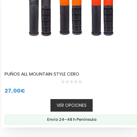
opciones
se
pueden
elegir
en
la
página
de
producto
PUÑOS ALL MOUNTAIN STYLE CERO
0
27,00
€
d
e
5
VER OPCIONES
Envío 24–48 h Península