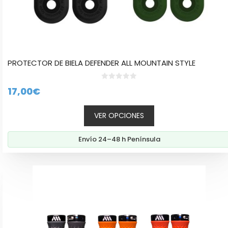
PROTECTOR DE BIELA DEFENDER ALL MOUNTAIN STYLE
0
17,00
€
d
e
5
VER OPCIONES
Envío 24–48 h Península
Este
producto
tiene
múltiples
variantes.
Las