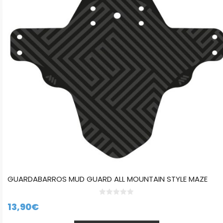
GUARDABARROS MUD GUARD ALL MOUNTAIN STYLE MAZE
0
13,90
€
d
e
5