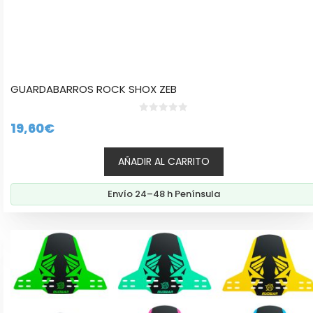
GUARDABARROS ROCK SHOX ZEB
0
19,60
€
d
e
5
AÑADIR AL CARRITO
Envío 24–48 h Península
Este
producto
tiene
múltiples
variantes.