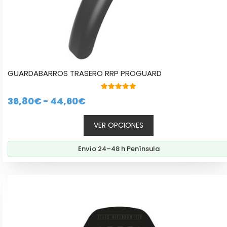
GUARDABARROS TRASERO RRP PROGUARD
5.00
Rango
36,80
€
-
44,60
€
de 5
de
VER OPCIONES
precios:
desde
Envío 24–48 h Península
36,80€
hasta
44,60€