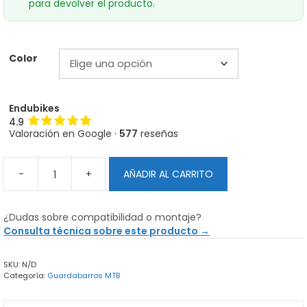
para devolver el producto.
Color
Endubikes
4.9
Valoración en Google ·
577
reseñas
-
+
AÑADIR AL CARRITO
Guardabarros
Mudwar
Front
¿Dudas sobre compatibilidad o montaje?
cantidad
Consulta técnica sobre este producto →
SKU:
N/D
Categoría:
Guardabarros MTB