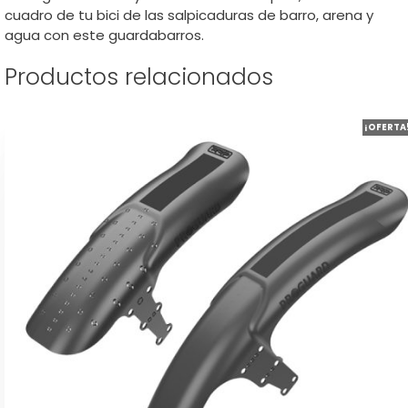
cuadro de tu bici de las salpicaduras de barro, arena y
agua con este guardabarros.
Productos relacionados
Este
¡OFERTA
producto
tiene
múltiples
variantes.
Las
opciones
se
pueden
elegir
en
la
página
de
producto