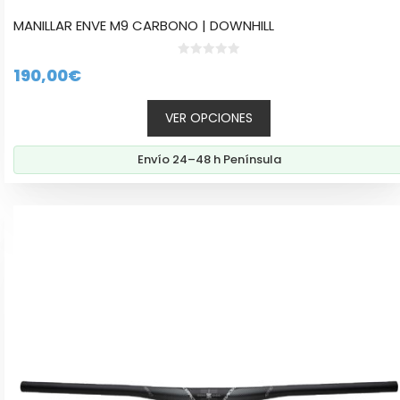
MANILLAR ENVE M9 CARBONO | DOWNHILL
0
190,00
€
d
e
5
VER OPCIONES
Envío 24–48 h Península
Este
producto
tiene
múltiples
variantes.
Las
opciones
se
pueden
elegir