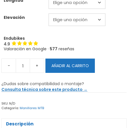
Longitud
Elevación
Endubikes
4.9
Valoración en Google ·
577
reseñas
-
+
AÑADIR AL CARRITO
Manillar
de
carbono
¿Dudas sobre compatibilidad o montaje?
Race
Consulta técnica sobre este producto →
Face
ERA
SKU:
N/D
cantidad
Categoría:
Manillares MTB
Descripción