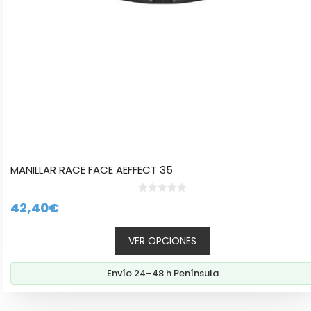
en
la
página
de
producto
MANILLAR RACE FACE AEFFECT 35
0
42,40
€
d
e
5
VER OPCIONES
Envío 24–48 h Península