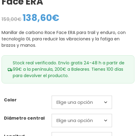
Face ERA
138,60
€
El
El
159,00
€
precio
precio
original
actual
era:
es:
Manillar de carbono Race Face ERA para trail y enduro, con
159,00€.
138,60€.
tecnología GL para reducir las vibraciones y la fatiga en
brazos y manos.
Stock real verificado. Envío gratis 24-48 h a partir de
99€ a la península, 200€ a Baleares. Tienes 100 días
para devolver el producto.
Color
Diámetro central