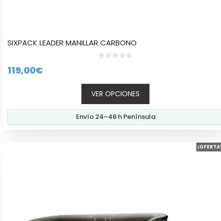
SIXPACK LEADER MANILLAR CARBONO
0
119,00
€
d
e
5
VER OPCIONES
Envío 24–48 h Península
Este
¡OFERTA
producto
tiene
múltiples
variantes.
Las
opciones