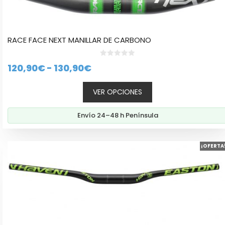
RACE FACE NEXT MANILLAR DE CARBONO
0
Rango
120,90
€
-
130,90
€
d
e
de
5
VER OPCIONES
precios:
desde
Envío 24–48 h Península
120,90€
hasta
Este
130,90€
¡OFERTA
producto
tiene
múltiples
variantes.
Las
opciones
se