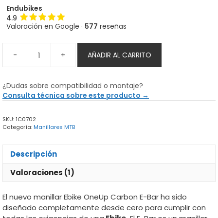
Endubikes
4.9
Valoración en Google ·
577
reseñas
-
+
AÑADIR AL CARRITO
Manillar
Ebike
OneUp
¿Dudas sobre compatibilidad o montaje?
Carbon
Consulta técnica sobre este producto →
E-
Bar
SKU:
1C0702
cantidad
Categoría:
Manillares MTB
Descripción
Valoraciones (1)
El nuevo manillar Ebike OneUp Carbon E-Bar ha sido
diseñado completamente desde cero para cumplir con