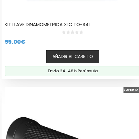
KIT LLAVE DINAMOMETRICA XLC TO-S41
0
99,00
€
d
e
5
AÑADIR AL CARRITO
Envío 24–48 h Península
¡OFERTA