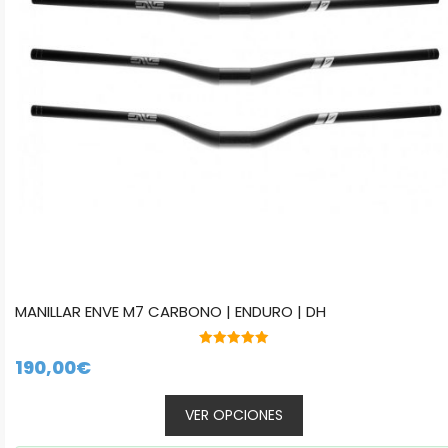
se
pueden
elegir
en
la
página
de
producto
MANILLAR ENVE M7 CARBONO | ENDURO | DH
5.00
190,00
€
de 5
VER OPCIONES