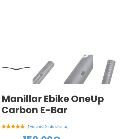
Manillar Ebike OneUp
Carbon E-Bar
(
1
valoración de cliente)
5.00
de 5
El
El