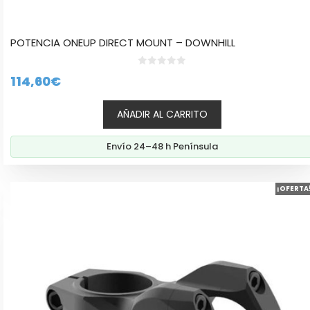
POTENCIA ONEUP DIRECT MOUNT – DOWNHILL
0
114,60
€
d
e
5
AÑADIR AL CARRITO
Envío 24–48 h Península
Este
¡OFERTA
producto
tiene
múltiples
variantes.
Las
opciones
se