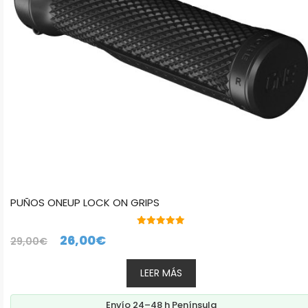
PUÑOS ONEUP LOCK ON GRIPS
5.00
El
El
26,00
€
29,00
€
de 5
precio
precio
LEER MÁS
original
actual
era:
es:
Envío 24–48 h Península