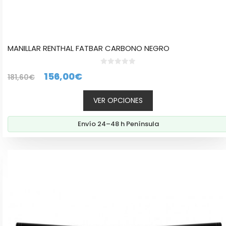
MANILLAR RENTHAL FATBAR CARBONO NEGRO
0
El
El
156,00
€
181,60
€
d
e
precio
precio
5
VER OPCIONES
original
actual
era:
es:
Envío 24–48 h Península
181,60€.
156,00€.
Este
producto
tiene
múltiples
variantes.
Las
opciones