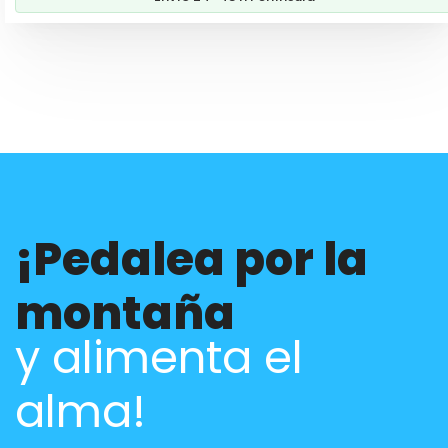
110,80€.
109,00€.
¡Pedalea por la
montaña
y alimenta el
alma!