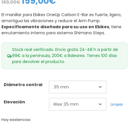
159,00
€
169,00
€
precio
precio
original
actual
era:
es:
El manillar para Ebikes OneUp Carbon E-Bar es fuerte, ligero,
169,00€.
159,00€.
amortigua las vibraciones y reduce el Arm Pump.
Específicamente diseñado para su uso en Ebikes
, tiene
enrutamiento interno para sistema Shimano Steps.
Stock real verificado. Envío gratis 24-48 h a partir de
99€ a la península, 200€ a Baleares. Tienes 100 días
para devolver el producto.
Diámetro central
Elevación
Limpiar
Hay existencias