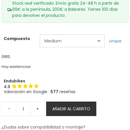
Stock real verificado. Envío gratis 24-48 h a partir de
99€ a la península, 200€ a Baleares. Tienes 100 días
para devolver el producto.
Compuesto
Limpiar
GRIS
Hay existencias
Endubikes
4.9
Valoración en Google ·
577
reseñas
-
+
AÑADIR AL CARRITO
Puños
Renthal
Lock
¿Dudas sobre compatibilidad o montaje?
On