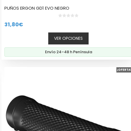
PUÑOS ERGON GD1 EVO NEGRO
0
31,80
€
d
e
5
VER OPCIONES
Envío 24–48 h Península
¡OFERTA