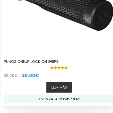
PUÑOS ONEUP LOCK ON GRIPS
5.00
El
El
26,00
€
29,00
€
de 5
precio
precio
LEER MÁS
original
actual
era:
es:
Envío 24–48 h Península
29,00€.
26,00€.