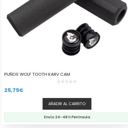
PUÑOS WOLF TOOTH KARV CAM
0
25,75
€
d
e
5
AÑADIR AL CARRITO
Envío 24–48 h Península