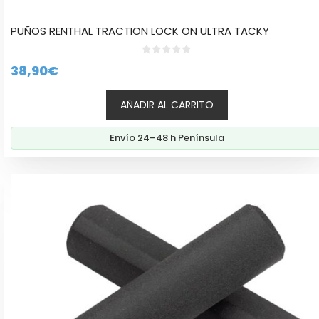
PUÑOS RENTHAL TRACTION LOCK ON ULTRA TACKY
0
38,90
€
d
e
5
AÑADIR AL CARRITO
Envío 24–48 h Península