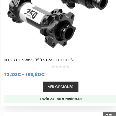
la
página
de
producto
BUJES DT SWISS 350 STRAIGHTPULL 6T
0
Rango
72,30
€
-
199,80
€
d
e
de
5
VER OPCIONES
precios:
desde
Envío 24–48 h Península
72,30€
hasta
Este
¡OFERTA