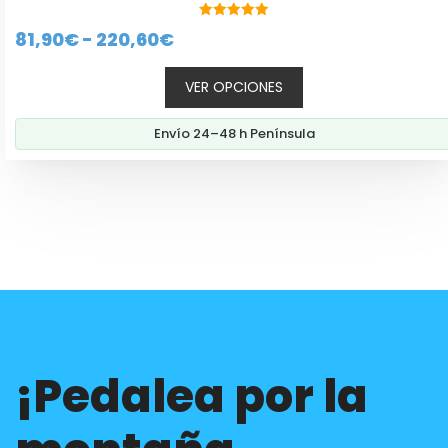
5.00
Rango
81,90
€
-
220,60
€
de 5
de
VER OPCIONES
precios:
desde
Envío 24–48 h Península
81,90€
hasta
220,60€
¡Pedalea por la