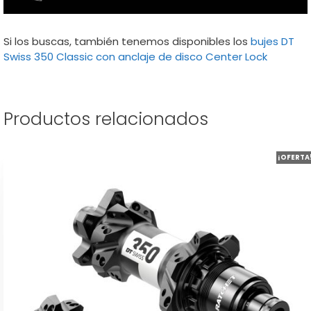
Si los buscas, también tenemos disponibles los
bujes DT
Swiss 350 Classic con anclaje de disco Center Lock
Productos relacionados
Este
¡OFERTA
producto
tiene
múltiples
variantes.
Las
opciones
se
pueden
elegir
en