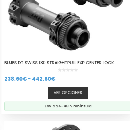
la
página
de
producto
BUJES DT SWISS 180 STRAIGHTPULL EXP CENTER LOCK
0
Rango
238,60
€
-
442,60
€
d
e
de
5
VER OPCIONES
precios:
desde
Envío 24–48 h Península
238,60€
hasta
Este
442,60€