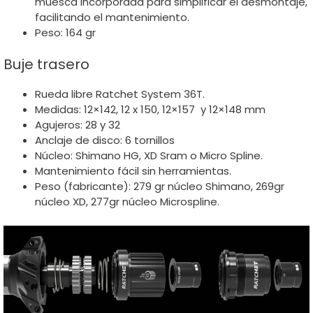
muesca incorporada para simplificar el desmontaje,
facilitando el mantenimiento.
Peso: 164 gr
Buje trasero
Rueda libre Ratchet System 36T.
Medidas: 12×142, 12 x 150, 12×157 y 12×148 mm
Agujeros: 28 y 32
Anclaje de disco: 6 tornillos
Núcleo: Shimano HG, XD Sram o Micro Spline.
Mantenimiento fácil sin herramientas.
Peso (fabricante): 279 gr núcleo Shimano, 269gr
núcleo XD, 277gr núcleo Microspline.