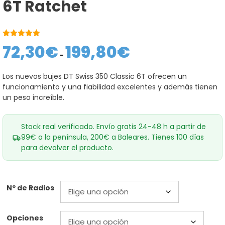
6T Ratchet
5.00
de 5
72,30
€
199,80
€
Rango
de
-
precios:
desde
Los nuevos bujes DT Swiss 350 Classic 6T ofrecen un
72,30€
funcionamiento y una fiabilidad excelentes y además tienen
hasta
199,80€
un peso increíble.
Stock real verificado. Envío gratis 24-48 h a partir de
99€ a la península, 200€ a Baleares. Tienes 100 días
para devolver el producto.
Nº de Radios
Opciones