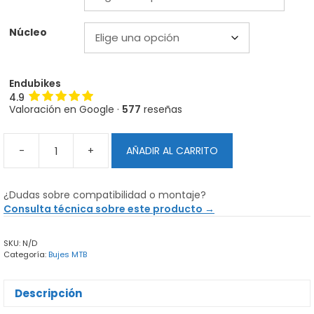
Núcleo
Endubikes
4.9
Valoración en Google ·
577
reseñas
-
+
AÑADIR AL CARRITO
Bujes
DT
Swiss
¿Dudas sobre compatibilidad o montaje?
350
Consulta técnica sobre este producto →
Classic
6T
SKU:
N/D
Ratchet
Categoría:
Bujes MTB
cantidad
Descripción