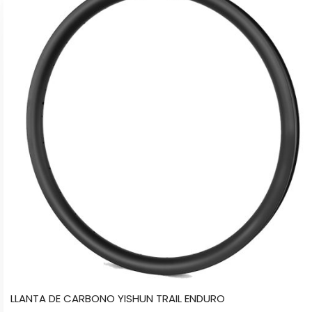
tiene
múltiples
variantes.
Las
opciones
se
pueden
elegir
en
la
página
de
producto
LLANTA DE CARBONO YISHUN TRAIL ENDURO