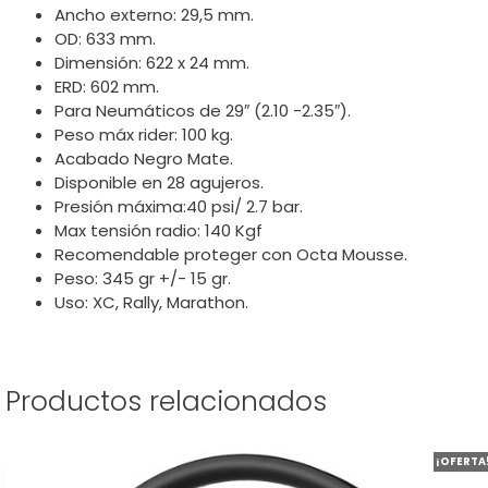
Ancho externo: 29,5 mm.
OD: 633 mm.
Dimensión: 622 x 24 mm.
ERD: 602 mm.
Para Neumáticos de 29″ (2.10 -2.35″).
Peso máx rider: 100 kg.
Acabado Negro Mate.
Disponible en 28 agujeros.
Presión máxima:40 psi/ 2.7 bar.
Max tensión radio: 140 Kgf
Recomendable proteger con Octa Mousse.
Peso: 345 gr +/- 15 gr.
Uso: XC, Rally, Marathon.
Productos relacionados
Este
¡OFERTA
producto