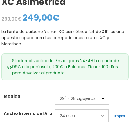
XC Asimétrica
249,00
€
El
El
299,00
€
precio
precio
original
actual
era:
es:
La llanta de carbono Yishun XC asimétrica i24 de
29″
es una
299,00€.
249,00€.
apuesta segura para tus competiciones o rutas XC y
Marathon
Stock real verificado. Envío gratis 24-48 h a partir de
99€ a la península, 200€ a Baleares. Tienes 100 días
para devolver el producto.
Medida
Ancho Interno del Aro
Limpiar