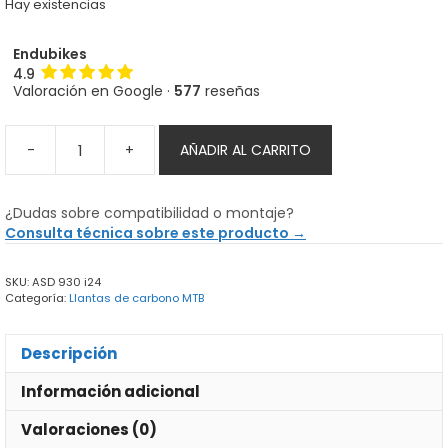
Hay existencias
Endubikes
4.9
Valoración en Google ·
577
reseñas
-
+
AÑADIR AL CARRITO
Llanta
de
Carbono
¿Dudas sobre compatibilidad o montaje?
Yishun
Consulta técnica sobre este producto →
XC
Asimétrica
SKU:
ASD 930 i24
cantidad
Categoría:
Llantas de carbono MTB
Descripción
Información adicional
Valoraciones (0)