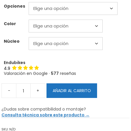
Opciones
Color
Núcleo
Endubikes
4.9
Valoración en Google ·
577
reseñas
-
+
AÑADIR AL CARRITO
Ruedas
a
la
¿Dudas sobre compatibilidad o montaje?
carta
Consulta técnica sobre este producto →
CW
Yishun
SKU:
N/D
Carbono