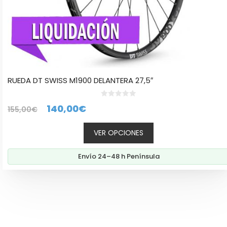
producto
RUEDA DT SWISS M1900 DELANTERA 27,5″
0
El
El
140,00
€
155,00
€
d
e
precio
precio
5
VER OPCIONES
original
actual
era:
es:
Envío 24–48 h Península
155,00€.
140,00€.