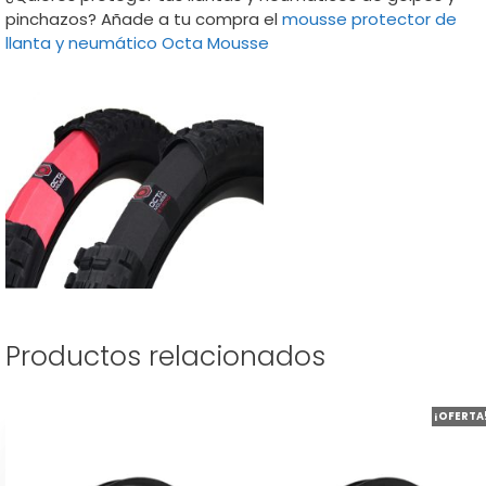
pinchazos? Añade a tu compra el
mousse protector de
llanta y neumático Octa Mousse
Productos relacionados
Este
¡OFERTA
producto
tiene