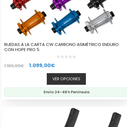
producto
RUEDAS A LA CARTA CW CARBONO ASIMÉTRICO ENDURO
CON HOPE PRO 5
0
El
El
1.099,00
€
1.160,00
€
d
e
precio
precio
5
VER OPCIONES
original
actual
era:
es:
Envío 24–48 h Península
1.160,00€.
1.099,00€.
Este
producto
tiene