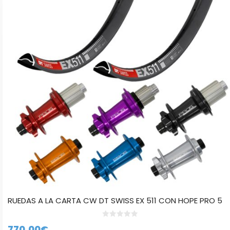
múltiples
variantes.
Las
opciones
se
pueden
elegir
en
la
página
de
producto
RUEDAS A LA CARTA CW DT SWISS EX 511 CON HOPE PRO 5
0
770,00
€
d