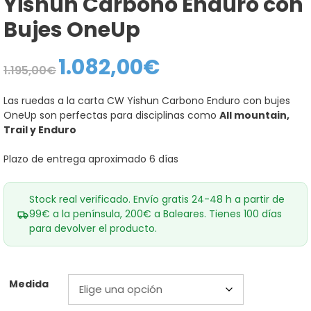
Yishun Carbono Enduro con
Bujes OneUp
1.082,00
€
El
El
1.195,00
€
precio
precio
original
actual
era:
es:
Las ruedas a la carta CW Yishun Carbono Enduro con bujes
1.195,00€.
1.082,00€.
OneUp son perfectas para disciplinas como
All mountain,
Trail y Enduro
Plazo de entrega aproximado 6 días
Stock real verificado. Envío gratis 24-48 h a partir de
99€ a la península, 200€ a Baleares. Tienes 100 días
para devolver el producto.
Medida