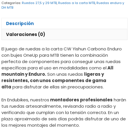
Categorías:
Ruedas 27,5 y 29 MTB
,
Ruedas a la carta MTB
,
Ruedas enduro y
Enduro
DH MTB
con
Bujes
Descripción
OneUp
cantidad
Valoraciones (0)
El juego de ruedas a la carta CW Yishun Carbono Enduro
con bujes OneUp para MTB tienen la combinación
perfecta de componentes para conseguir unas ruedas
específicas para el uso en modalidades como el
All
mountain y Enduro.
Son unas ruedas
ligeras y
resistentes, con unos componentes de gama
alta
para disfrutar de ellas sin preocupaciones.
En Endubikes, nuestros
montadores profesionales
harán
tus ruedas artesanalmente, revisando radio a radio y
verificando que cumplan con la tensión correcta. En un
plazo aproximado de seis días podrás disfrutar de uno de
los mejores montajes del momento.