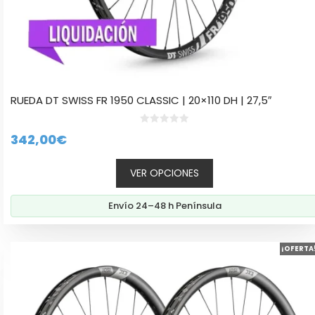
RUEDA DT SWISS FR 1950 CLASSIC | 20×110 DH | 27,5″
0
342,00
€
d
e
5
VER OPCIONES
Envío 24–48 h Península
Este
¡OFERTA
producto
tiene
múltiples
variantes.