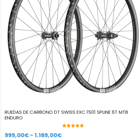
Las
opciones
se
pueden
elegir
en
la
página
de
producto
RUEDAS DE CARBONO DT SWISS EXC 1501 SPLINE 6T MTB
ENDURO
5.00
Rango
999,00
€
-
1.169,00
€
de 5