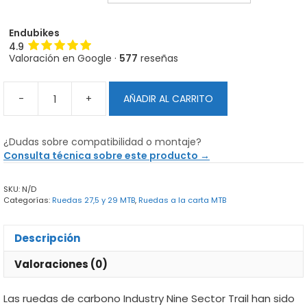
Endubikes
4.9
Valoración en Google ·
577
reseñas
-
+
AÑADIR AL CARRITO
Ruedas
de
carbono
¿Dudas sobre compatibilidad o montaje?
Industry
Consulta técnica sobre este producto →
Nine
Sector
SKU:
N/D
Trail
Categorías:
Ruedas 27,5 y 29 MTB
,
Ruedas a la carta MTB
cantidad
Descripción
Valoraciones (0)
Las ruedas de carbono Industry Nine Sector Trail han sido