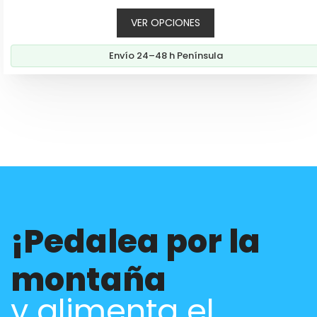
de
VER OPCIONES
precios:
desde
Envío 24–48 h Península
999,00€
hasta
1.169,00€
¡Pedalea por la
montaña
y alimenta el