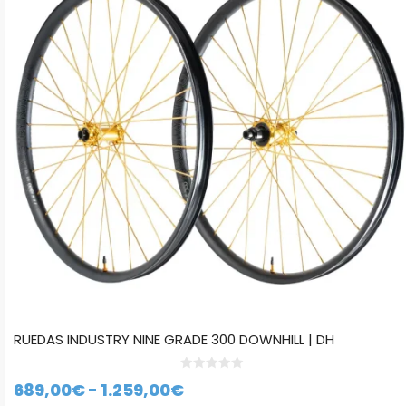
variantes.
Las
opciones
se
pueden
elegir
en
la
página
de
producto
RUEDAS INDUSTRY NINE GRADE 300 DOWNHILL | DH
0
Rango
689,00
€
-
1.259,00
€
d
e