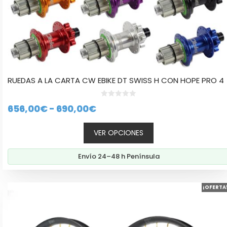
producto
RUEDAS A LA CARTA CW EBIKE DT SWISS H CON HOPE PRO 4
0
Rango
656,00
€
-
690,00
€
d
e
de
5
VER OPCIONES
precios:
desde
Envío 24–48 h Península
656,00€
hasta
Este
690,00€
¡OFERTA
producto
tiene
múltiples