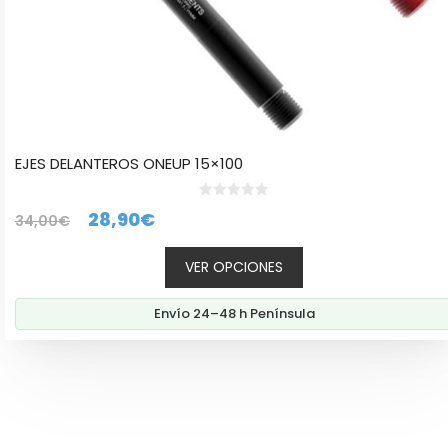
producto
EJES DELANTEROS ONEUP 15×100
0
El
El
28,90
€
34,00
€
d
e
precio
precio
5
VER OPCIONES
original
actual
era:
es:
Envío 24–48 h Península
34,00€.
28,90€.