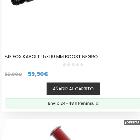
EJE FOX KABOLT 15×110 MM BOOST NEGRO
0
El
El
59,90
€
80,00
€
d
e
precio
precio
5
AÑADIR AL CARRITO
original
actual
era:
es:
Envío 24–48 h Península
80,00€.
59,90€.
Este
¡OFERTA
producto
tiene