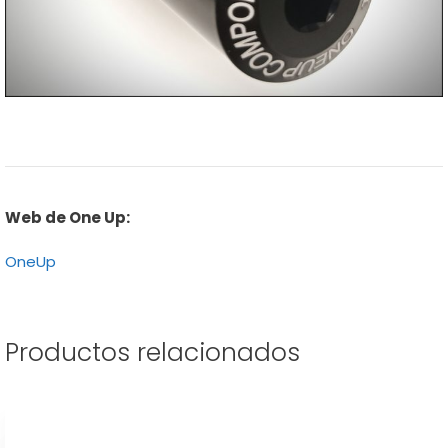
Web de One Up:
OneUp
Productos relacionados
Este
producto