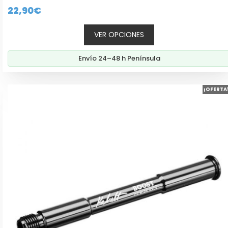
0
22,90
€
d
e
5
VER OPCIONES
Envío 24–48 h Península
¡OFERTA