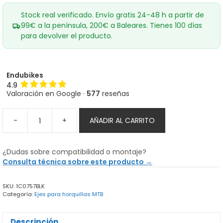
Stock real verificado. Envío gratis 24-48 h a partir de
99€ a la península, 200€ a Baleares. Tienes 100 días
para devolver el producto.
Endubikes
4.9
Valoración en Google ·
577
reseñas
-
+
AÑADIR AL CARRITO
Eje
OneUp
flotante
¿Dudas sobre compatibilidad o montaje?
Fox
Consulta técnica sobre este producto →
15x110
Boost
SKU:
1C0757BLK
cantidad
Categoría:
Ejes para horquillas MTB
Descripción