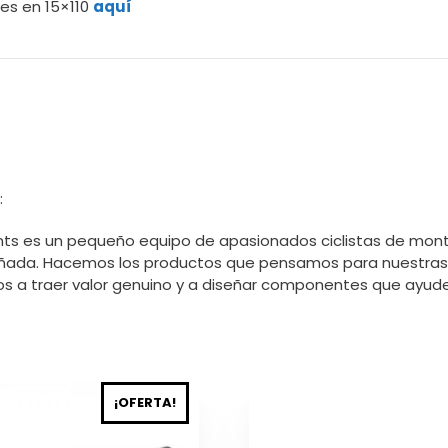
es en 15×110
aquí
:
 es un pequeño equipo de apasionados ciclistas de mon
ñada. Hacemos los productos que pensamos para nuestras b
 a traer valor genuino y a diseñar componentes que ayuden 
Este
¡OFERTA!
producto
tiene