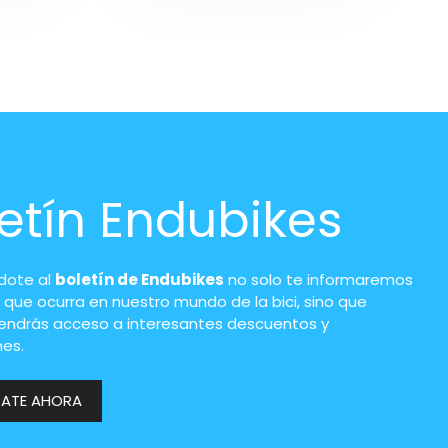
etín Endubikes
ndote al
boletín de Endubikes
no solo te informaremos
 que ocurra en nuestro mundo de la bici, sino que
endrás acceso a interesantes descuentos y
es.
RATE AHORA