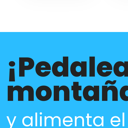
¡Pedalea
montañ
y alimenta e