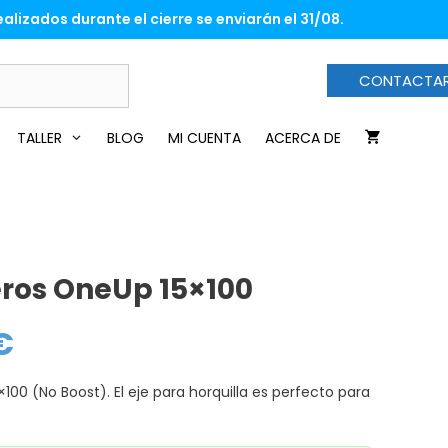
era:
es:
alizados durante el cierre se enviarán el 31/08.
34,00€.
28,90€.
CONTACTA
TALLER
BLOG
MI CUENTA
ACERCA DE
eros OneUp 15×100
€
El
precio
actual
es:
100 (No Boost). El eje para horquilla es perfecto para
28,90€.