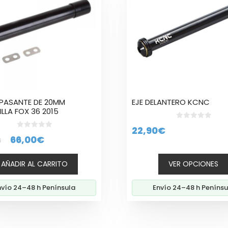
múltiples
variantes.
Las
opciones
se
pueden
elegir
en
la
E PASANTE DE 20MM
EJE DELANTERO KCNC
página
LLA FOX 36 2015
de
0
producto
22,90
€
d
0
El
El
66,00
€
e
€
d
5
e
precio
precio
5
AÑADIR AL CARRITO
VER OPCIONES
original
actual
era:
es:
nvío 24–48 h Península
Envío 24–48 h Penínsu
80,00€.
66,00€.