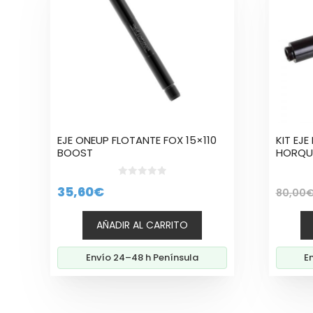
EJE ONEUP FLOTANTE FOX 15×110
KIT EJ
BOOST
HORQUI
0
35,60
€
80,00
d
e
5
AÑADIR AL CARRITO
Envío 24–48 h Península
E