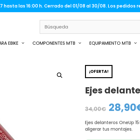
 hasta las 16:00 h. Cerrado del 01/08 al 30/08. Los pedidos re
RA EBIKE
COMPONENTES MTB
EQUIPAMIENTO MTB
¡OFERTA!
Ejes delant
28,90
El
34,00
€
precio
original
era:
Ejes delanteros OneUp 15×
34,00€.
aligerar tus montajes.