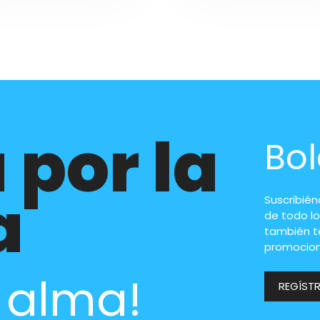
 por la
Bol
a
Suscribié
de todo lo
también t
promocion
l alma!
REGÍST