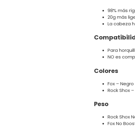
98% más ríg
20g más lig
La cabeza h
Compatibili
Para horqui
NO es compat
Colores
Fox – Negro
Rock Shox –
Peso
Rock Shox N
Fox No Boos