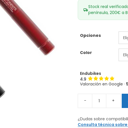
Stock real verificad
península, 200€ a B
Opciones
Color
Endubikes
4.9
Valoración en Google ·
-
+
Ejes
delanteros
OneUp
¿Dudas sobre compatibil
15x100
Consulta técnica sobre
cantidad