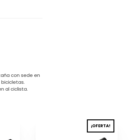
taña con sede en
icicletas.
al ciclista.
Este
¡OFERTA!
producto
tiene