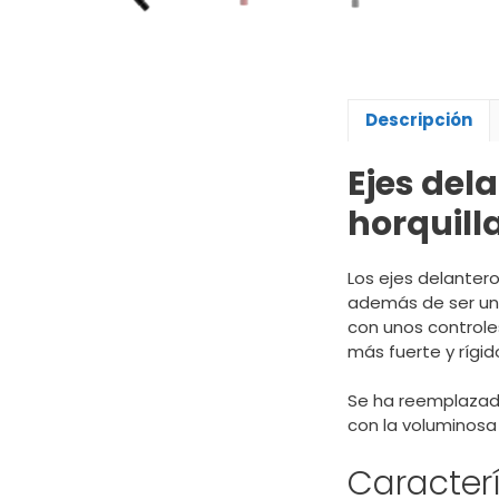
Descripción
Ejes del
horquill
Los ejes delantero
además de ser un 
con unos controles
más fuerte y rígi
Se ha reemplazado
con la voluminosa
Caracterí