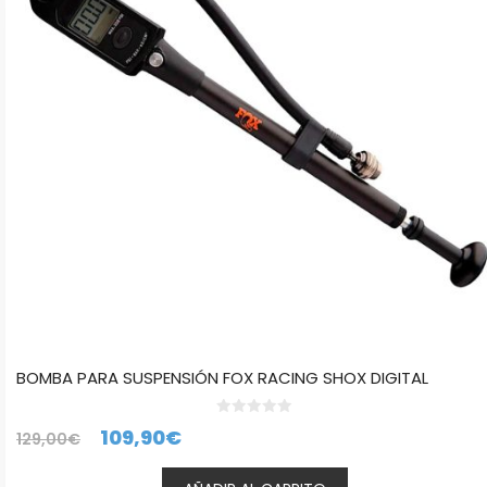
BOMBA PARA SUSPENSIÓN FOX RACING SHOX DIGITAL
0
El
El
109,90
€
129,00
€
d
e
precio
precio
5