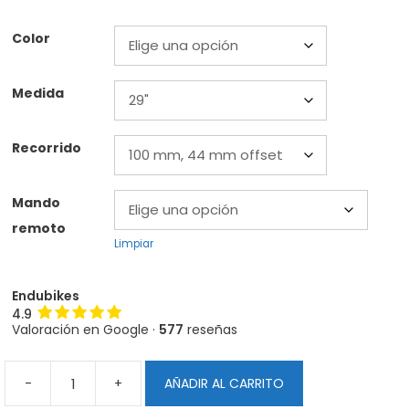
Color
Medida
Recorrido
Mando
remoto
Limpiar
Endubikes
4.9
Valoración en Google ·
577
reseñas
-
+
AÑADIR AL CARRITO
Horquilla