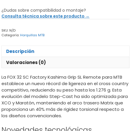
Fox
32
¿Dudas sobre compatibilidad o montaje?
SC
Consulta técnica sobre este producto →
Factory
Kashima
SKU:
N/D
Grip
Categoría:
Horquillas MTB
SL
Remote
PTL
Descripción
MTB
cantidad
Valoraciones (0)
La FOX 32 SC Factory Kashima Grip SL Remote para MTB
establece un nuevo récord de ligereza en el cross country
competitivo, reduciendo su peso hasta los 1.276 g. Esta
evolución del modelo Step-Cast ha sido optimizada para
XCO y Maratón, manteniendo el arco trasero Matrix que
proporciona un 40% más de rigidez torsional respecto a
los diseños convencionales.
Novedades tecnológicas