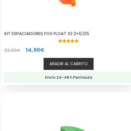
KIT ESPACIADORES FOX FLOAT X2 2×0,125
5.00
El
El
14,90
€
23,00
€
de 5
precio
precio
AÑADIR AL CARRITO
original
actual
era:
es:
Envío 24–48 h Península
23,00€.
14,90€.