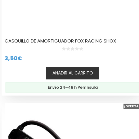
CASQUILLO DE AMORTIGUADOR FOX RACING SHOX
0
3,50
€
d
e
5
AÑADIR AL CARRITO
Envío 24–48 h Península
¡OFERTA