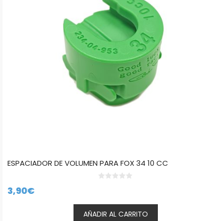
ESPACIADOR DE VOLUMEN PARA FOX 34 10 CC
0
3,90
€
d
e
5
AÑADIR AL CARRITO