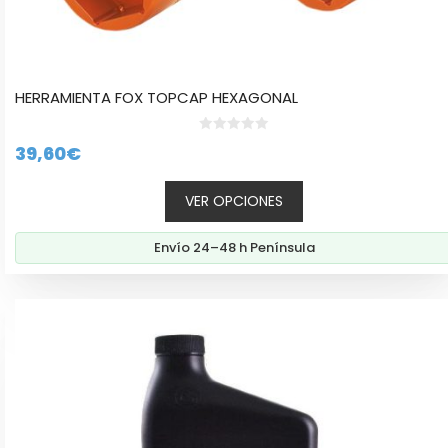
HERRAMIENTA FOX TOPCAP HEXAGONAL
0
39,60
€
d
e
5
VER OPCIONES
Envío 24–48 h Península