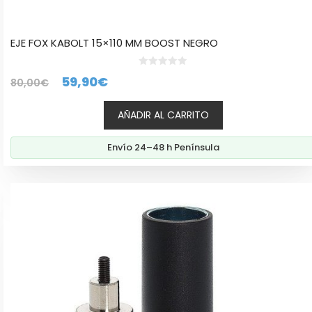
EJE FOX KABOLT 15×110 MM BOOST NEGRO
0
El
El
59,90
€
80,00
€
d
e
precio
precio
5
AÑADIR AL CARRITO
original
actual
era:
es:
Envío 24–48 h Península
80,00€.
59,90€.