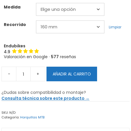
Medida
Recorrido
Limpiar
Endubikes
4.9
Valoración en Google ·
577
reseñas
-
+
AÑADIR AL CARRITO
Horquilla
Fox
36
¿Dudas sobre compatibilidad o montaje?
Grip2
Consulta técnica sobre este producto →
Factory
Kashima
SKU:
N/D
MTB
Categoría:
Horquillas MTB
cantidad