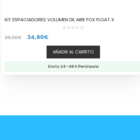
KIT ESPACIADORES VOLUMEN DE AIRE FOX FLOAT X
0
El
El
34,60
€
39,00
€
d
e
precio
precio
5
AÑADIR AL CARRITO
original
actual
era:
es:
Envío 24–48 h Península
39,00€.
34,60€.