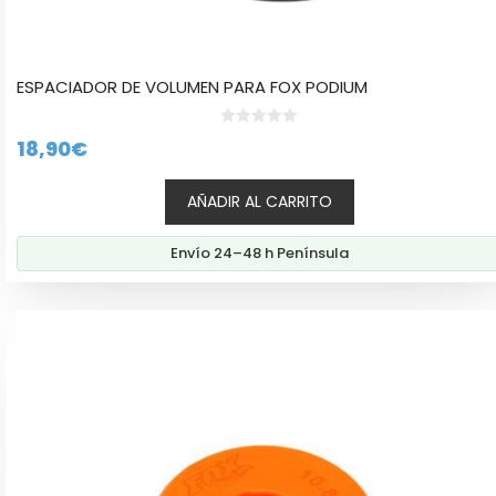
ESPACIADOR DE VOLUMEN PARA FOX PODIUM
0
18,90
€
d
e
5
AÑADIR AL CARRITO
Envío 24–48 h Península