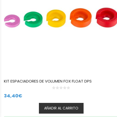
KIT ESPACIADORES DE VOLUMEN FOX FLOAT DPS
0
34,40
€
d
e
5
AÑADIR AL CARRITO