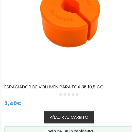
ESPACIADOR DE VOLUMEN PARA FOX 36 10,8 CC
0
3,40
€
d
e
5
AÑADIR AL CARRITO
Envío 24–48 h Península