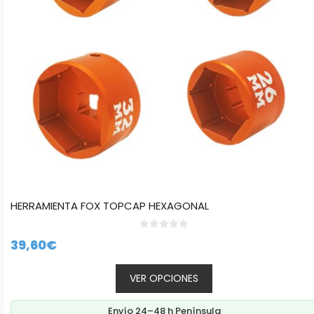
pueden
elegir
en
la
página
de
producto
HERRAMIENTA FOX TOPCAP HEXAGONAL
0
39,60
€
d
e
5
VER OPCIONES
Envío 24–48 h Península