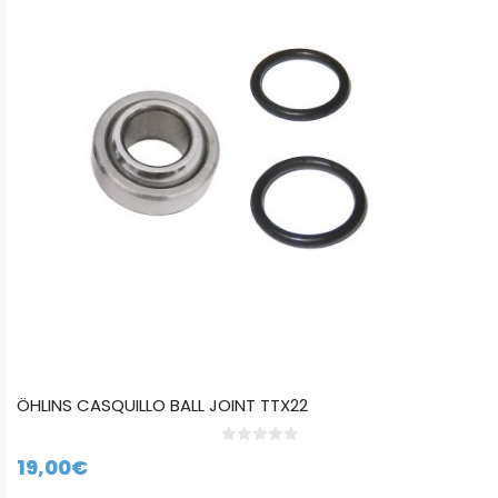
ÖHLINS CASQUILLO BALL JOINT TTX22
0
19,00
€
d
e
5