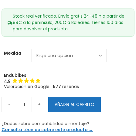
Stock real verificado. Envío gratis 24-48 h a partir de
99€ a la península, 200€ a Baleares. Tienes 100 días
para devolver el producto.
Medida
Endubikes
4.9
Valoración en Google ·
577
reseñas
-
+
AÑADIR AL CARRITO
Adaptadores
Reductores
para
¿Dudas sobre compatibilidad o montaje?
Öhlins
Consulta técnica sobre este producto →
TTX22