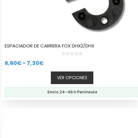
producto
ESPACIADOR DE CARRERA FOX DHX2/DHX
0
Rango
6,60
€
-
7,30
€
d
e
de
5
VER OPCIONES
precios:
desde
Envío 24–48 h Península
6,60€
hasta
7,30€