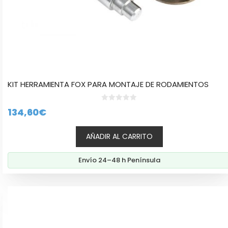
KIT HERRAMIENTA FOX PARA MONTAJE DE RODAMIENTOS
0
134,60
€
d
e
5
AÑADIR AL CARRITO
Envío 24–48 h Península
Este
producto
tiene
múltiples