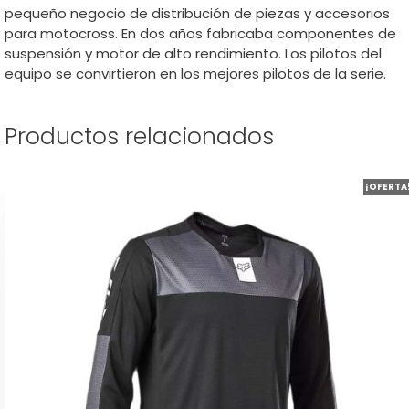
pequeño negocio de distribución de piezas y accesorios
para motocross. En dos años fabricaba componentes de
suspensión y motor de alto rendimiento. Los pilotos del
equipo se convirtieron en los mejores pilotos de la serie.
Productos relacionados
Este
¡OFERTA
producto
tiene
múltiples
variantes.
Las
opciones
se
pueden
elegir
en
la