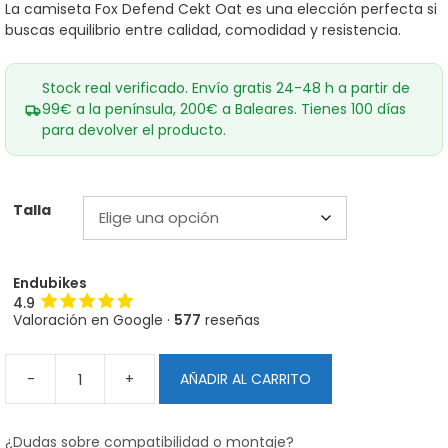
era:
es:
La camiseta Fox Defend Cekt Oat es una elección perfecta si
69,99€.
55,00€.
buscas equilibrio entre calidad, comodidad y resistencia.
Stock real verificado. Envío gratis 24-48 h a partir de
99€ a la península, 200€ a Baleares. Tienes 100 días
para devolver el producto.
Talla
Endubikes
4.9
Valoración en Google ·
577
reseñas
-
+
AÑADIR AL CARRITO
Camiseta
Fox
Defend
¿Dudas sobre compatibilidad o montaje?