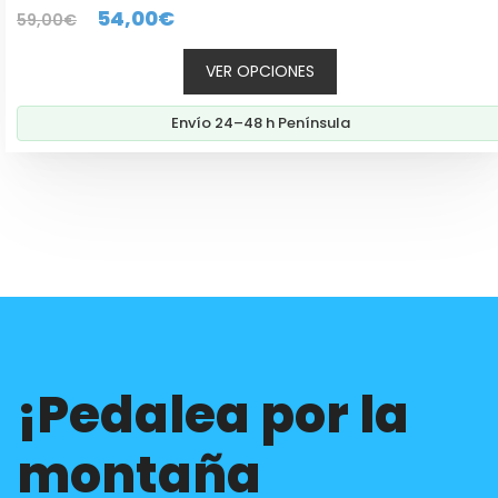
0
El
El
54,00
€
59,00
€
d
e
precio
precio
5
VER OPCIONES
original
actual
era:
es:
Envío 24–48 h Península
59,00€.
54,00€.
¡Pedalea por la
montaña