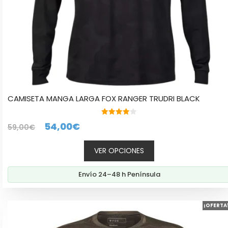
página
de
producto
CAMISETA MANGA LARGA FOX RANGER TRUDRI BLACK
4.00
El
El
54,00
€
59,00
€
de 5
precio
precio
VER OPCIONES
original
actual
era:
es:
Envío 24–48 h Península
59,00€.
54,00€.
Este
¡OFERTA
producto
tiene