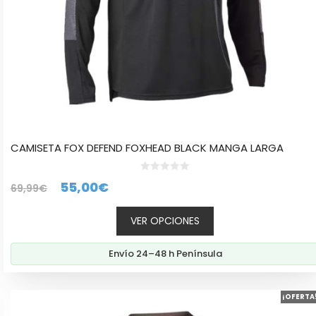
página
de
producto
CAMISETA FOX DEFEND FOXHEAD BLACK MANGA LARGA
0
El
El
55,00
€
69,99
€
d
e
precio
precio
5
VER OPCIONES
original
actual
era:
es:
Envío 24–48 h Península
69,99€.
55,00€.
Este
¡OFERTA
producto