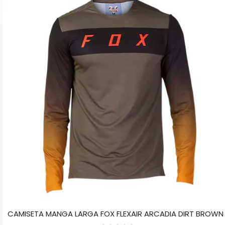
tiene
múltiples
variantes.
Las
opciones
se
pueden
elegir
en
la
página
de
producto
CAMISETA MANGA LARGA FOX FLEXAIR ARCADIA DIRT BROWN