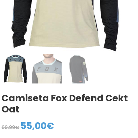
Camiseta Fox Defend Cekt
Oat
55,00
€
El
El
69,99
€
precio
precio
original
actual