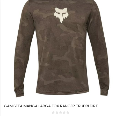
múltiples
variantes.
Las
opciones
se
pueden
elegir
en
la
página
de
producto
CAMISETA MANGA LARGA FOX RANGER TRUDRI DIRT