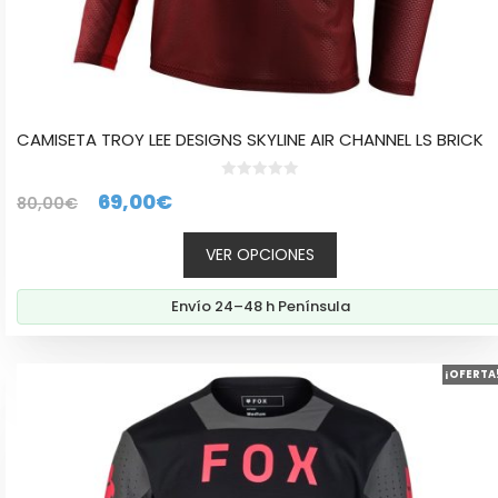
CAMISETA TROY LEE DESIGNS SKYLINE AIR CHANNEL LS BRICK
0
El
El
69,00
€
80,00
€
d
e
precio
precio
5
VER OPCIONES
original
actual
era:
es:
Envío 24–48 h Península
80,00€.
69,00€.
Este
¡OFERTA
producto
tiene
múltiples
variantes.
Las