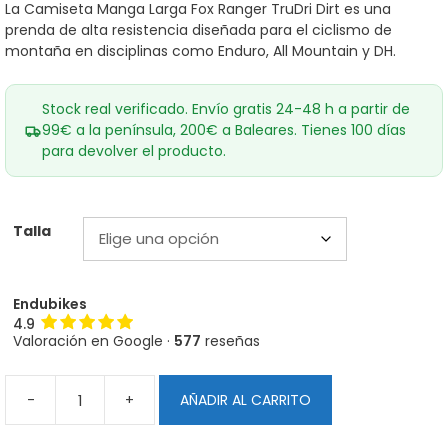
era:
es:
La Camiseta Manga Larga Fox Ranger TruDri Dirt es una
59,00€.
54,00€.
prenda de alta resistencia diseñada para el ciclismo de
montaña en disciplinas como Enduro, All Mountain y DH.
Stock real verificado. Envío gratis 24-48 h a partir de
99€ a la península, 200€ a Baleares. Tienes 100 días
para devolver el producto.
Talla
Endubikes
4.9
Valoración en Google ·
577
reseñas
-
+
AÑADIR AL CARRITO
Camiseta
Manga