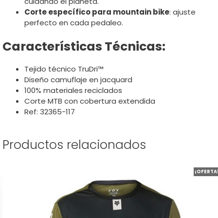
cuidando el planeta.
Corte específico para mountain bike
: ajuste
perfecto en cada pedaleo.
Características Técnicas:
Tejido técnico TruDri™
Diseño camuflaje en jacquard
100% materiales reciclados
Corte MTB con cobertura extendida
Ref: 32365-117
Productos relacionados
Este
¡OFERTA
producto
tiene
múltiples
variantes.