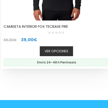
CAMISETA INTERIOR FOX TECBASE FIRE
0
El
El
39,00
€
69,00
€
d
e
precio
precio
5
VER OPCIONES
original
actual
era:
es:
Envío 24–48 h Península
69,00€.
39,00€.