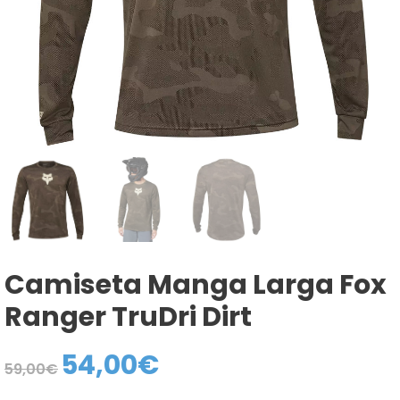
Camiseta Manga Larga Fox
Ranger TruDri Dirt
54,00
€
El
El
59,00
€
precio
precio
original
actual