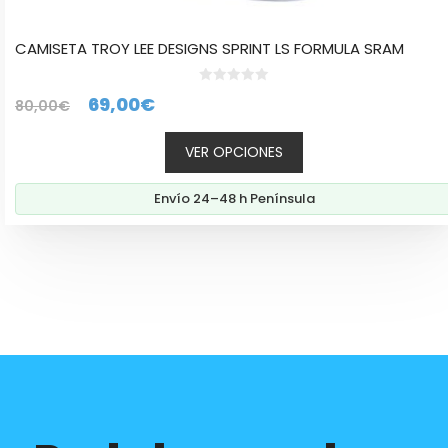
CAMISETA TROY LEE DESIGNS SPRINT LS FORMULA SRAM
0
El
El
69,00
€
80,00
€
d
e
precio
precio
5
VER OPCIONES
original
actual
era:
es:
Envío 24–48 h Península
80,00€.
69,00€.