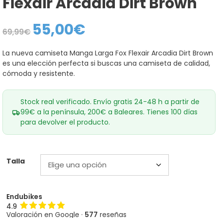
Flexair Arcadia Dirt Brown
55,00
€
El
El
69,99
€
precio
precio
original
actual
era:
es:
La nueva camiseta Manga Larga Fox Flexair Arcadia Dirt Brown
69,99€.
55,00€.
es una elección perfecta si buscas una camiseta de calidad,
cómoda y resistente.
Stock real verificado. Envío gratis 24-48 h a partir de
99€ a la península, 200€ a Baleares. Tienes 100 días
para devolver el producto.
Talla
Endubikes
4.9
Valoración en Google ·
577
reseñas