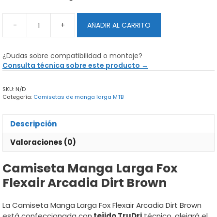
-
+
AÑADIR AL CARRITO
Camiseta
Manga
Larga
¿Dudas sobre compatibilidad o montaje?
Fox
Consulta técnica sobre este producto →
Flexair
Arcadia
SKU:
N/D
Dirt
Categoría:
Camisetas de manga larga MTB
Brown
cantidad
Descripción
Valoraciones (0)
Camiseta Manga Larga Fox
Flexair Arcadia Dirt Brown
La Camiseta Manga Larga Fox Flexair Arcadia Dirt Brown
está confeccionada con
tejido TruDri
técnico, alejará el