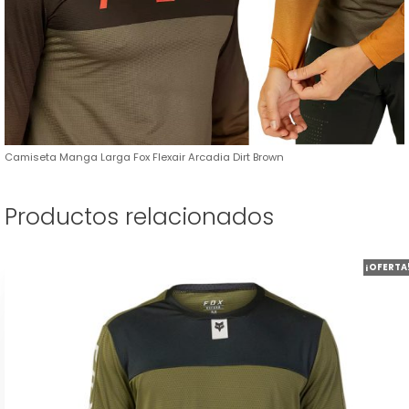
Camiseta Manga Larga Fox Flexair Arcadia Dirt Brown
Productos relacionados
Este
¡OFERTA
producto
tiene
múltiples
variantes.
Las
opciones
se