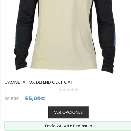
pueden
elegir
en
la
página
de
producto
CAMISETA FOX DEFEND CEKT OAT
0
El
El
55,00
€
69,99
€
d
e
precio
precio
5
VER OPCIONES
original
actual
era:
es:
Envío 24–48 h Península
69,99€.
55,00€.