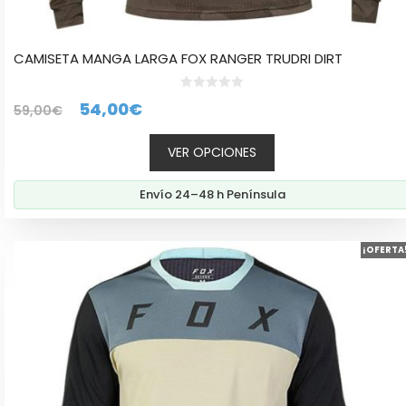
CAMISETA MANGA LARGA FOX RANGER TRUDRI DIRT
0
El
El
54,00
€
59,00
€
d
e
precio
precio
5
VER OPCIONES
original
actual
era:
es:
Envío 24–48 h Península
59,00€.
54,00€.
Este
¡OFERTA
producto
tiene
múltiples
variantes.
Las
opciones
se