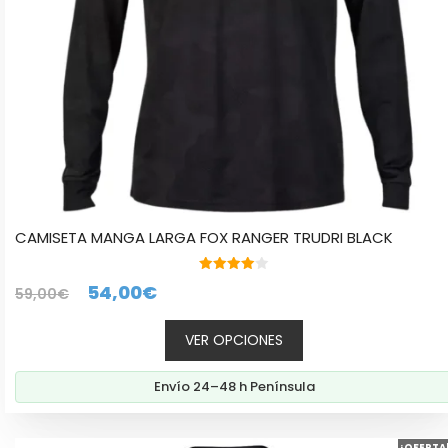
en
la
página
de
producto
CAMISETA MANGA LARGA FOX RANGER TRUDRI BLACK
4.00
El
El
54,00
€
59,00
€
de 5
precio
precio
VER OPCIONES
original
actual
era:
es:
Envío 24–48 h Península
59,00€.
54,00€.
Este
¡OFERTA