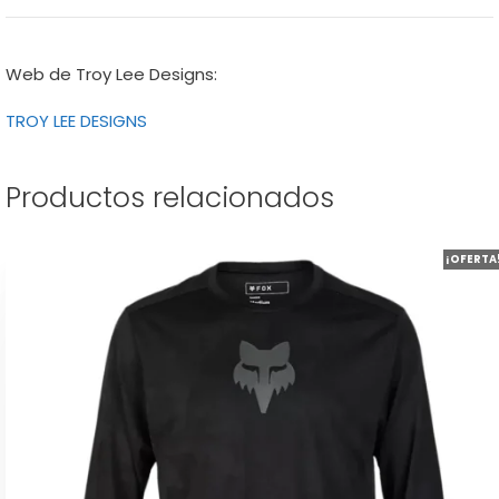
Web de Troy Lee Designs:
TROY LEE DESIGNS
Productos relacionados
Este
¡OFERTA
producto
tiene
múltiples
variantes.
Las
opciones
se
pueden
elegir