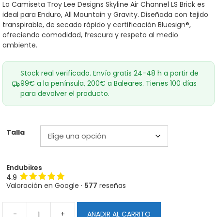
era:
es:
La Camiseta Troy Lee Designs Skyline Air Channel LS Brick es
80,00€.
69,00€.
ideal para Enduro, All Mountain y Gravity. Diseñada con tejido
transpirable, de secado rápido y certificación Bluesign®,
ofreciendo comodidad, frescura y respeto al medio
ambiente.
Stock real verificado. Envío gratis 24-48 h a partir de
99€ a la península, 200€ a Baleares. Tienes 100 días
para devolver el producto.
Talla
Endubikes
4.9
Valoración en Google ·
577
reseñas
-
+
AÑADIR AL CARRITO