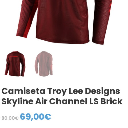
Camiseta Troy Lee Designs
Skyline Air Channel LS Brick
69,00
€
El
El
80,00
€
precio
precio
original
actual