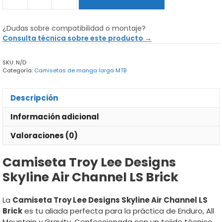
Camiseta
Troy
Lee
¿Dudas sobre compatibilidad o montaje?
Designs
Consulta técnica sobre este producto →
Skyline
Air
SKU:
N/D
Channel
Categoría:
Camisetas de manga larga MTB
LS
Brick
cantidad
Descripción
Información adicional
Valoraciones (0)
Camiseta Troy Lee Designs
Skyline Air Channel LS Brick
La
Camiseta Troy Lee Designs Skyline Air Channel LS
Brick
es tu aliada perfecta para la práctica de Enduro, All
Mountain y Gravity. Confeccionada con un tejido técnico