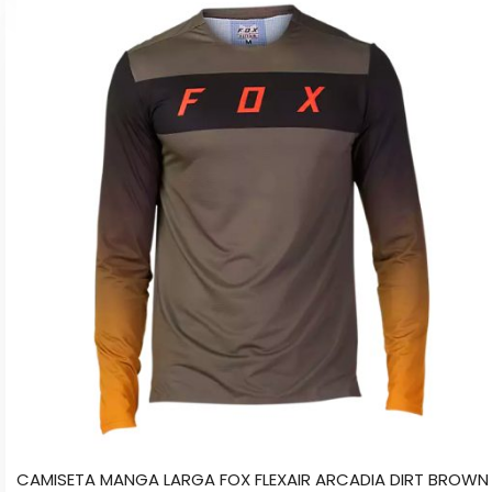
producto
tiene
múltiples
variantes.
Las
opciones
se
pueden
elegir
en
la
página
de
producto
CAMISETA MANGA LARGA FOX FLEXAIR ARCADIA DIRT BROWN