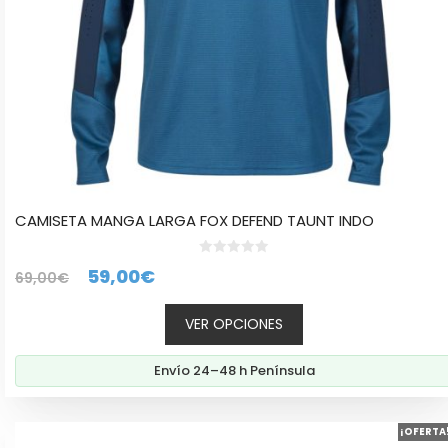
la
página
de
producto
CAMISETA MANGA LARGA FOX DEFEND TAUNT INDO
0
El
El
59,00
€
69,00
€
d
e
precio
precio
5
VER OPCIONES
original
actual
era:
es:
Envío 24–48 h Península
69,00€.
59,00€.
Este
¡OFERTA