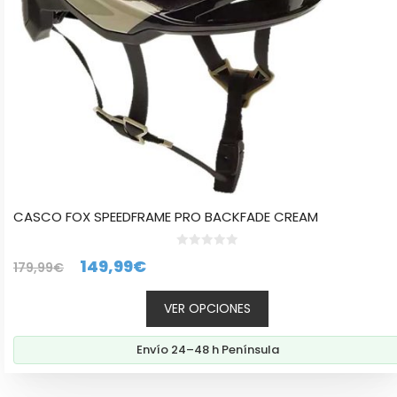
en
la
página
de
producto
CASCO FOX SPEEDFRAME PRO BACKFADE CREAM
0
El
El
149,99
€
179,99
€
d
e
precio
precio
5
VER OPCIONES
original
actual
era:
es:
Envío 24–48 h Península
179,99€.
149,99€.