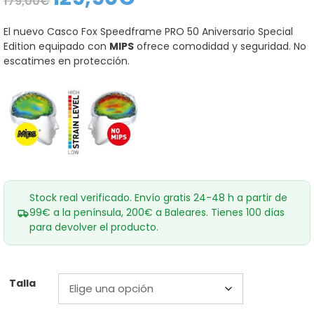
179,00
€
precio
precio
original
actual
era:
es:
El nuevo Casco Fox Speedframe PRO 50 Aniversario Special
179,00€.
129,90€.
Edition equipado con
MIPS
ofrece comodidad y seguridad. No
escatimes en protección.
Stock real verificado. Envío gratis 24-48 h a partir de
99€ a la península, 200€ a Baleares. Tienes 100 días
para devolver el producto.
Talla