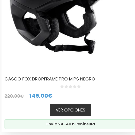
elegir
en
la
página
de
producto
CASCO FOX DROPFRAME PRO MIPS NEGRO
0
El
El
149,00
€
220,00
€
d
e
precio
precio
5
VER OPCIONES
original
actual
era:
es:
Envío 24–48 h Península
220,00€.
149,00€.