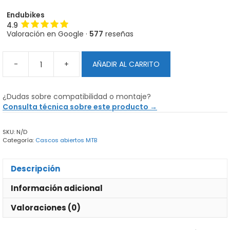
Endubikes
4.9
Valoración en Google ·
577
reseñas
-
+
AÑADIR AL CARRITO
Casco
Fox
Speedframe
¿Dudas sobre compatibilidad o montaje?
PRO
Consulta técnica sobre este producto →
50
Aniversario
SKU:
N/D
Special
Categoría:
Cascos abiertos MTB
Edition
cantidad
Descripción
Información adicional
Valoraciones (0)