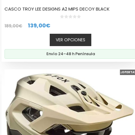
CASCO TROY LEE DESIGNS A2 MIPS DECOY BLACK
0
El
El
139,00
€
189,00
€
d
e
precio
precio
5
VER OPCIONES
original
actual
era:
es:
Envío 24–48 h Península
189,00€.
139,00€.
Este
¡OFERTA
producto
tiene
múltiples
variantes.
Las
opciones
se
pueden
elegir