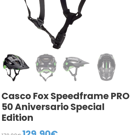
Casco Fox Speedframe PRO
50 Aniversario Special
Edition
129,90
€
El
El