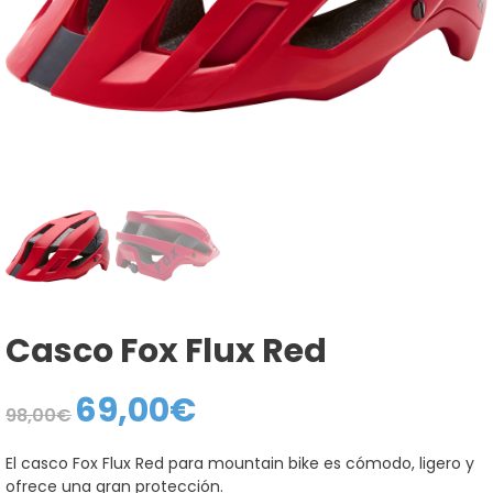
Casco Fox Flux Red
69,00
€
El
El
98,00
€
precio
precio
original
actual
era:
es:
El casco Fox Flux Red para mountain bike es cómodo, ligero y
98,00€.
69,00€.
ofrece una gran protección.