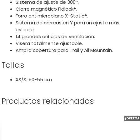
Sistema de ajuste de 300°.
Cierre magnético Fidlock®.
Forro antimicrobiano X-Static®.
Sistema de correas en Y para un ajuste más
estable.
14 grandes orificios de ventilación.
Visera totalmente ajustable.
Amplia cobertura para Trail y All Mountain.
Tallas
XS/S: 50-55 cm
Productos relacionados
Este
¡OFERTA
producto
tiene
múltiples