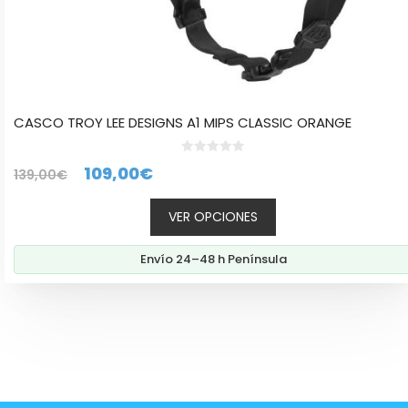
CASCO TROY LEE DESIGNS A1 MIPS CLASSIC ORANGE
0
El
El
109,00
€
139,00
€
d
e
precio
precio
5
VER OPCIONES
original
actual
era:
es:
Envío 24–48 h Península
139,00€.
109,00€.