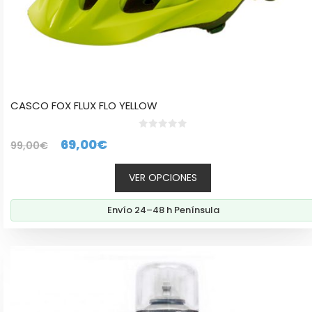
producto
CASCO FOX FLUX FLO YELLOW
0
El
El
69,00
€
99,00
€
d
e
precio
precio
5
VER OPCIONES
original
actual
era:
es:
Envío 24–48 h Península
99,00€.
69,00€.