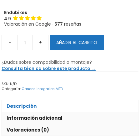
Endubikes
4.9
Valoración en Google ·
577
reseñas
-
+
AÑADIR AL CARRITO
Almohadillas
de
repuesto
¿Dudas sobre compatibilidad o montaje?
Giro
Consulta técnica sobre este producto →
Switchblade
cantidad
SKU:
N/D
Categoría:
Cascos integrales MTB
Descripción
Información adicional
Valoraciones (0)