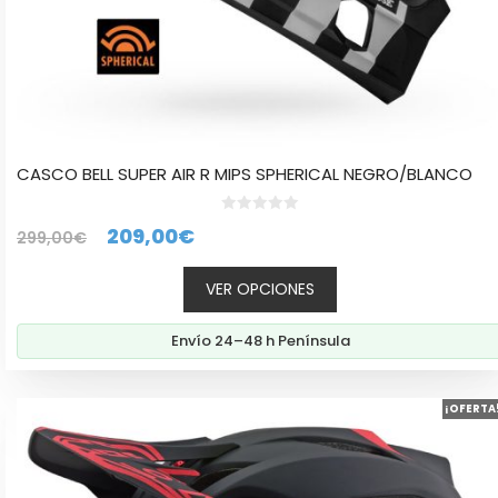
producto
CASCO BELL SUPER AIR R MIPS SPHERICAL NEGRO/BLANCO
0
El
El
209,00
€
299,00
€
d
e
precio
precio
5
VER OPCIONES
original
actual
era:
es:
Envío 24–48 h Península
299,00€.
209,00€.
Este
¡OFERTA
producto
tiene
múltiples