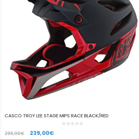
variantes.
Las
opciones
se
pueden
elegir
en
la
página
de
producto
CASCO TROY LEE STAGE MIPS RACE BLACK/RED
0
El
El
239,00
€
299,00
€
d
e