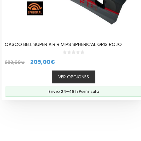
CASCO BELL SUPER AIR R MIPS SPHERICAL GRIS ROJO
0
El
El
209,00
€
299,00
€
d
e
precio
precio
5
VER OPCIONES
original
actual
era:
es:
Envío 24–48 h Península
299,00€.
209,00€.