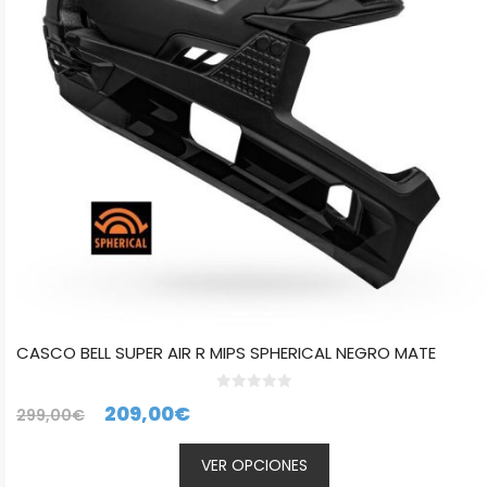
opciones
se
pueden
elegir
en
la
página
de
producto
CASCO BELL SUPER AIR R MIPS SPHERICAL NEGRO MATE
0
El
El
209,00
€
299,00
€
d
e
precio
precio
5
VER OPCIONES
original
actual