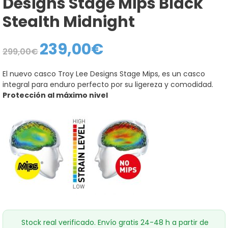
Designs Stage Mips Black
Stealth Midnight
239,00
€
El
El
299,00
€
precio
precio
original
actual
era:
es:
El nuevo casco Troy Lee Designs Stage Mips, es un casco
299,00€.
239,00€.
integral para enduro perfecto por su ligereza y comodidad.
Protección al máximo nivel
Stock real verificado. Envío gratis 24-48 h a partir de