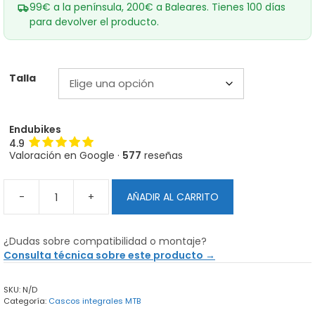
99€ a la península, 200€ a Baleares. Tienes 100 días
para devolver el producto.
Talla
Endubikes
4.9
Valoración en Google ·
577
reseñas
-
+
AÑADIR AL CARRITO
Casco
integral
Troy
¿Dudas sobre compatibilidad o montaje?
Lee
Consulta técnica sobre este producto →
Designs
Stage
SKU:
N/D
Mips
Categoría:
Cascos integrales MTB
Black