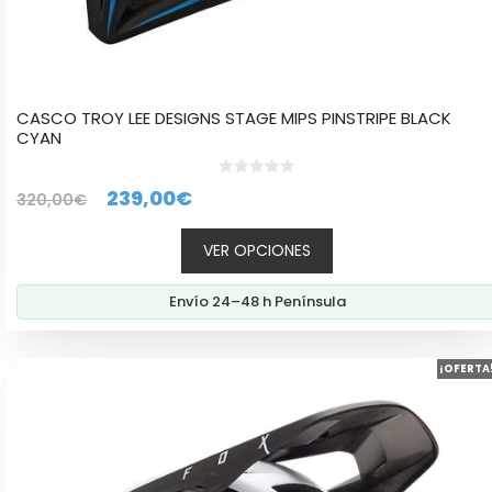
CASCO TROY LEE DESIGNS STAGE MIPS PINSTRIPE BLACK
CYAN
0
El
El
239,00
€
320,00
€
d
e
precio
precio
5
VER OPCIONES
original
actual
era:
es:
Envío 24–48 h Península
320,00€.
239,00€.
Este
¡OFERTA
producto
tiene
múltiples
variantes.
Las