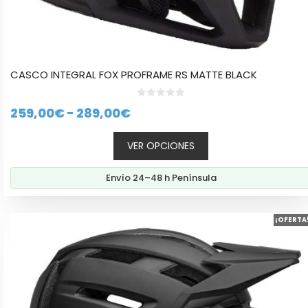
CASCO INTEGRAL FOX PROFRAME RS MATTE BLACK
0
Rango
259,00
€
-
289,00
€
d
e
de
5
VER OPCIONES
precios:
desde
Envío 24–48 h Península
259,00€
hasta
Este
289,00€
¡OFERTA
producto
tiene
múltiples
variantes.
Las