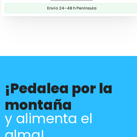
era:
es:
Envío 24–48 h Península
299,00€.
209,00€.
¡Pedalea por la
montaña
y alimenta el
alma!