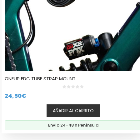
ONEUP EDC TUBE STRAP MOUNT
0
24,50
€
d
e
5
AÑADIR AL CARRITO
Envío 24–48 h Península