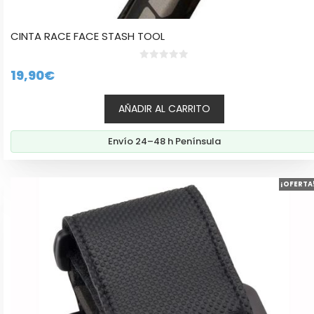
CINTA RACE FACE STASH TOOL
0
19,90
€
d
e
5
AÑADIR AL CARRITO
Envío 24–48 h Península
¡OFERTA