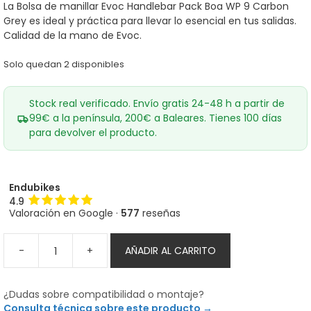
era:
es:
La Bolsa de manillar Evoc Handlebar Pack Boa WP 9 Carbon
145,60€.
136,10€.
Grey es ideal y práctica para llevar lo esencial en tus salidas.
Calidad de la mano de Evoc.
Solo quedan 2 disponibles
Stock real verificado. Envío gratis 24-48 h a partir de
99€ a la península, 200€ a Baleares. Tienes 100 días
para devolver el producto.
Endubikes
4.9
Valoración en Google ·
577
reseñas
-
+
AÑADIR AL CARRITO
Bolsa
de
manillar
¿Dudas sobre compatibilidad o montaje?
Evoc
Consulta técnica sobre este producto →