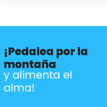
¡Pedalea por la
montaña
y alimenta el
alma!