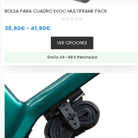
BOLSA PARA CUADRO EVOC MULTIFRAME PACK
0
Rango
38,60
€
-
41,60
€
d
e
de
5
VER OPCIONES
precios:
desde
Envío 24–48 h Península
38,60€
hasta
41,60€