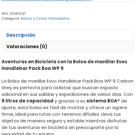
Handlebar
Pack
SKU:
102812121
Boa
Categoría:
Bolsas y Cintas Portaobjetos
WP
9
cantidad
Descripción
Valoraciones (0)
Aventuras en Bicicleta con la Bolsa de manillar Evoc
Handlebar Pack Boa WP 9
La Bolsa de manillar Evoc Handlebar Pack Boa WP 9 Carbon
Grey es perfecta para ciclistas que buscan espacio
adicional en sus salidas y expediciones de varios días. Con
9 litros de capacidad
y gracias a su
sistema BOA®
de
ajuste, esta bolsa es fácil de montar y ofrece un agarre
firme, ideal para rutas con terrenos difíciles. Lleva tus
objetos de manera segura y estable mientras disfrutas
de tus aventuras en bicicleta sin preocuparte por la
seguridad de tu equipo.