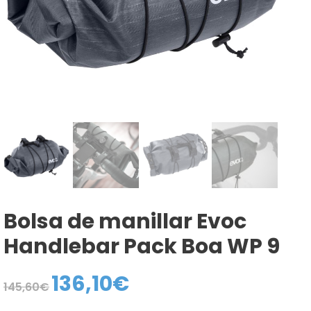
Bolsa de manillar Evoc
Handlebar Pack Boa WP 9
136,10
€
El
El
145,60
€
precio
precio
original
actual