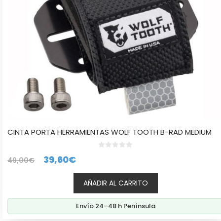
CINTA PORTA HERRAMIENTAS WOLF TOOTH B-RAD MEDIUM
0
El
El
39,60
€
49,00
€
d
e
precio
precio
5
AÑADIR AL CARRITO
original
actual
era:
es:
Envío 24–48 h Península
49,00€.
39,60€.