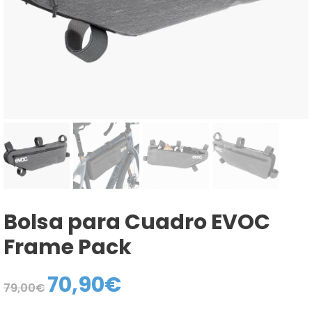
Bolsa para Cuadro EVOC
Frame Pack
70,90
€
El
El
79,00
€
precio
precio
original
actual