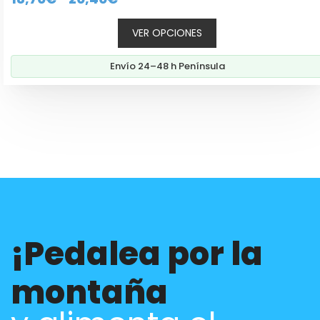
e
de
5
VER OPCIONES
precios:
desde
Envío 24–48 h Península
18,70€
hasta
20,40€
¡Pedalea por la
montaña