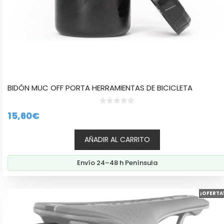
BIDÓN MUC OFF PORTA HERRAMIENTAS DE BICICLETA
0
15,60
€
d
e
5
AÑADIR AL CARRITO
Envío 24–48 h Península
Este
¡OFERTA
producto
tiene