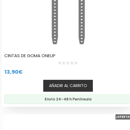
CINTAS DE GOMA ONEUP
0
13,90
€
d
e
5
AÑADIR AL CARRITO
Envío 24–48 h Península
¡OFERTA