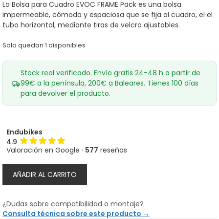
era:
es:
La Bolsa para Cuadro EVOC FRAME Pack es una bolsa
79,00€.
70,90€.
impermeable, cómoda y espaciosa que se fija al cuadro, el el
tubo horizontal, mediante tiras de velcro ajustables.
Solo quedan 1 disponibles
Stock real verificado. Envío gratis 24-48 h a partir de
99€ a la península, 200€ a Baleares. Tienes 100 días
para devolver el producto.
Endubikes
4.9
Valoración en Google ·
577
reseñas
Bolsa
AÑADIR AL CARRITO
para
Cuadro
EVOC
¿Dudas sobre compatibilidad o montaje?
Frame
Consulta técnica sobre este producto →