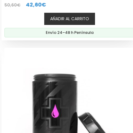
0
El
El
42,60
€
50,60
€
d
e
precio
precio
5
AÑADIR AL CARRITO
original
actual
era:
es:
Envío 24–48 h Península
50,60€.
42,60€.