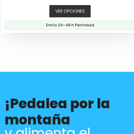
e
5
VER OPCIONES
Envío 24–48 h Península
¡Pedalea por la
montaña
y alimenta el