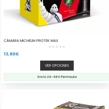
producto
CÁMARA MICHELIN PROTEK MAX
0
13,60
€
d
e
5
VER OPCIONES
Envío 24–48 h Península
Este
producto
tiene
múltiples