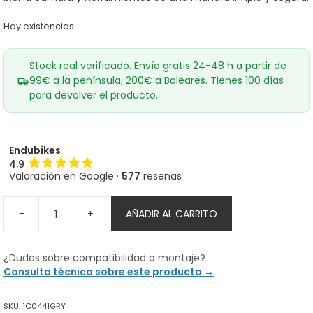
Hay existencias
Stock real verificado. Envío gratis 24-48 h a partir de
99€ a la península, 200€ a Baleares. Tienes 100 días
para devolver el producto.
Endubikes
4.9
Valoración en Google ·
577
reseñas
-
+
AÑADIR AL CARRITO
Cintas
de
goma
¿Dudas sobre compatibilidad o montaje?
OneUp
Consulta técnica sobre este producto →
cantidad
SKU:
1C0441GRY