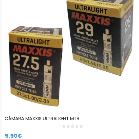
variantes.
Las
opciones
se
pueden
elegir
en
la
página
de
producto
CÁMARA MAXXIS ULTRALIGHT MTB
0
5,90
€
d