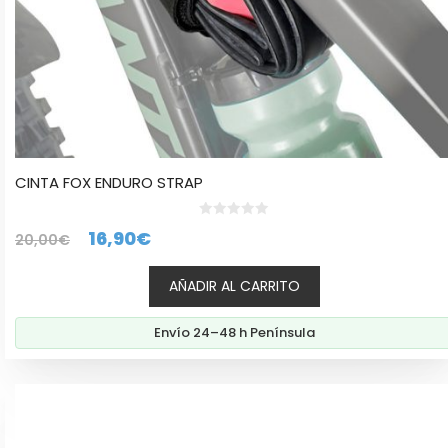
CINTA FOX ENDURO STRAP
0
El
El
16,90
€
20,00
€
d
e
precio
precio
5
AÑADIR AL CARRITO
original
actual
era:
es:
Envío 24–48 h Península
20,00€.
16,90€.
Este
producto
tiene