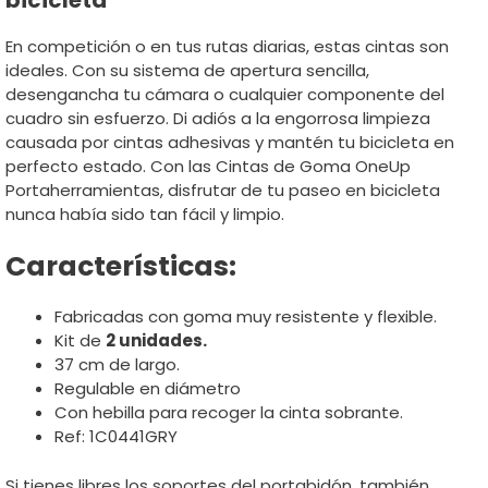
En competición o en tus rutas diarias, estas cintas son
ideales. Con su sistema de apertura sencilla,
desengancha tu cámara o cualquier componente del
cuadro sin esfuerzo. Di adiós a la engorrosa limpieza
causada por cintas adhesivas y mantén tu bicicleta en
perfecto estado. Con las Cintas de Goma OneUp
Portaherramientas, disfrutar de tu paseo en bicicleta
nunca había sido tan fácil y limpio.
Características:
Fabricadas con goma muy resistente y flexible.
Kit de
2 unidades.
37 cm de largo.
Regulable en diámetro
Con hebilla para recoger la cinta sobrante.
Ref: 1C0441GRY
Si tienes libres los soportes del portabidón, también