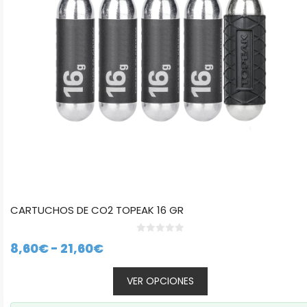
se
pueden
elegir
en
la
página
de
producto
CARTUCHOS DE CO2 TOPEAK 16 GR
0
Rango
8,60
€
-
21,60
€
d
e
de
5
VER OPCIONES
precios:
desde