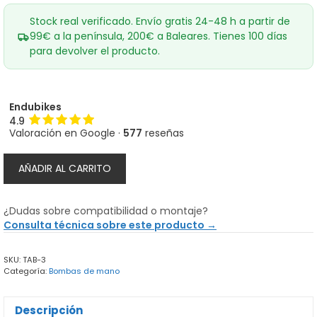
Stock real verificado. Envío gratis 24-48 h a partir de
99€ a la península, 200€ a Baleares. Tienes 100 días
para devolver el producto.
Endubikes
4.9
Valoración en Google ·
577
reseñas
Aplicador
AÑADIR AL CARRITO
CO2
AirBooster
Topeak
¿Dudas sobre compatibilidad o montaje?
25grs
Consulta técnica sobre este producto →
cantidad
SKU:
TAB-3
Categoría:
Bombas de mano
Descripción