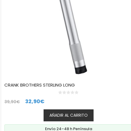
CRANK BROTHERS STERLING LONG
0
El
El
32,90
€
39,90
€
d
e
precio
precio
5
AÑADIR AL CARRITO
original
actual
era:
es:
Envío 24–48 h Península