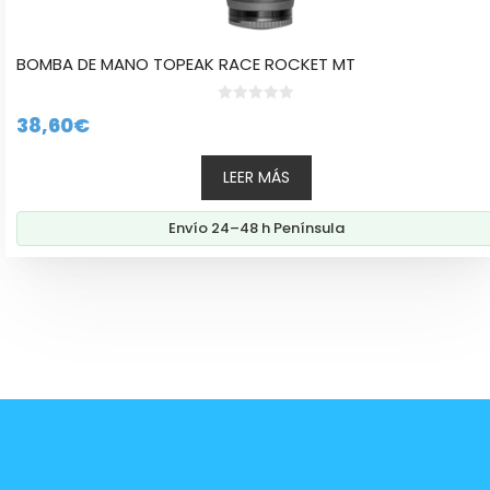
BOMBA DE MANO TOPEAK RACE ROCKET MT
0
38,60
€
d
e
5
LEER MÁS
Envío 24–48 h Península