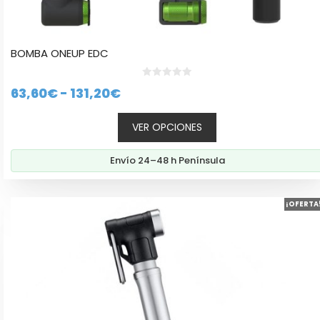
BOMBA ONEUP EDC
0
Rango
63,60
€
-
131,20
€
d
e
de
5
VER OPCIONES
precios:
desde
Envío 24–48 h Península
63,60€
hasta
131,20€
¡OFERTA