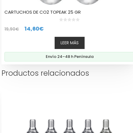
CARTUCHOS DE CO2 TOPEAK 25 GR
0
El
El
14,60
€
19,90
€
d
e
precio
precio
5
LEER MÁS
original
actual
era:
es:
Envío 24–48 h Península
19,90€.
14,60€.
Productos relacionados
Este
producto
tiene
múltiples
variantes.
Las
opciones