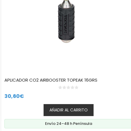
APLICADOR CO2 AIRBOOSTER TOPEAK 16GRS
0
30,60
€
d
e
5
AÑADIR AL CARRITO
Envío 24–48 h Península