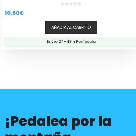
0
10,60
€
d
e
5
AÑADIR AL CARRITO
Envío 24–48 h Península
¡Pedalea por la