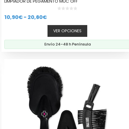
LIMPIADOR DE PEGAMENTO MUC OFF
la
página
de
0
Rango
10,90
€
-
20,60
€
d
producto
e
de
5
VER OPCIONES
precios:
desde
Envío 24–48 h Península
10,90€
hasta
20,60€