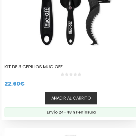
KIT DE 3 CEPILLOS MUC OFF
0
22,60
€
d
e
5
AÑADIR AL CARRITO
Envío 24–48 h Península