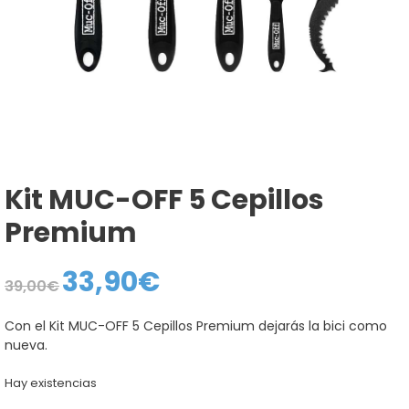
Kit MUC-OFF 5 Cepillos
Premium
33,90
€
El
El
39,00
€
precio
precio
original
actual
era:
es:
Con el Kit MUC-OFF 5 Cepillos Premium dejarás la bici como
39,00€.
33,90€.
nueva.
Hay existencias