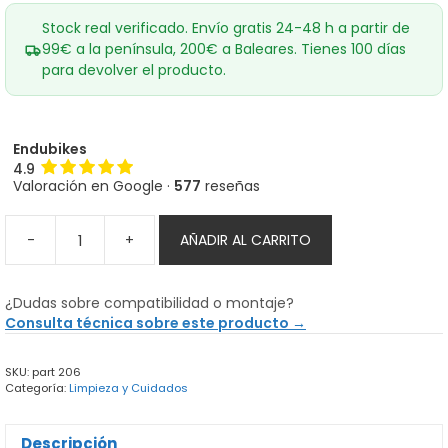
Stock real verificado. Envío gratis 24-48 h a partir de
99€ a la península, 200€ a Baleares. Tienes 100 días
para devolver el producto.
Endubikes
4.9
Valoración en Google ·
577
reseñas
-
+
AÑADIR AL CARRITO
Kit
MUC-
OFF
¿Dudas sobre compatibilidad o montaje?
5
Consulta técnica sobre este producto →
Cepillos
Premium
SKU:
part 206
cantidad
Categoría:
Limpieza y Cuidados
Descripción