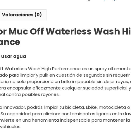
Valoraciones (0)
r Muc Off Waterless Wash H
ance
e usar agua
Off Waterless Wash High Performance es un spray altament
ñado para limpiar y pulir en cuestión de segundos sin requerir
aria no solo proporciona un brillo impecable sin dejar rayas
ra encapsular eficazmente cualquier suciedad superficial, 
al contra posibles rayones.
 innovador, podrás limpiar tu bicicleta, Ebike, motocicleta
e. Su capacidad para eliminar contaminantes ligeros entre l
nvierte en una herramienta indispensable para mantener la
vehículos.