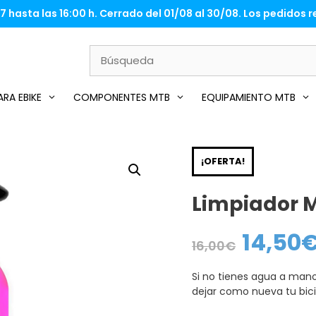
 hasta las 16:00 h. Cerrado del 01/08 al 30/08. Los pedidos re
RA EBIKE
COMPONENTES MTB
EQUIPAMIENTO MTB
¡OFERTA!
Limpiador 
14,50
El
16,00
€
precio
original
era:
Si no tienes agua a man
16,00€.
dejar como nueva tu bici