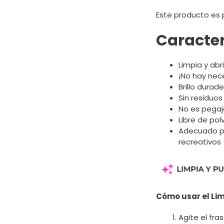
Este producto es 
Caracter
Limpia y abr
¡No hay nec
Brillo durad
Sin residuos
No es pega
Libre de pol
Adecuado par
recreativos
Cómo usar el Li
Agite el fra