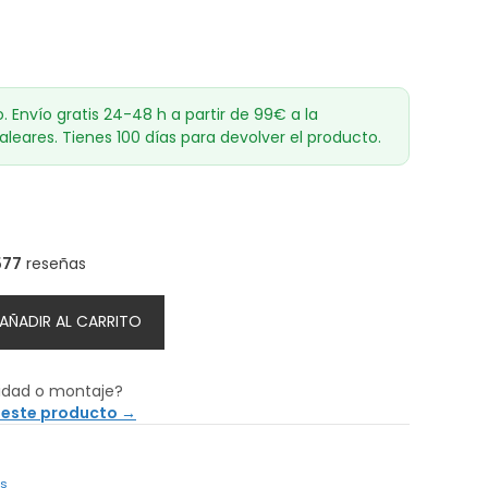
o. Envío gratis 24-48 h a partir de 99€ a la
aleares. Tienes 100 días para devolver el producto.
577
reseñas
AÑADIR AL CARRITO
idad o montaje?
 este producto →
os