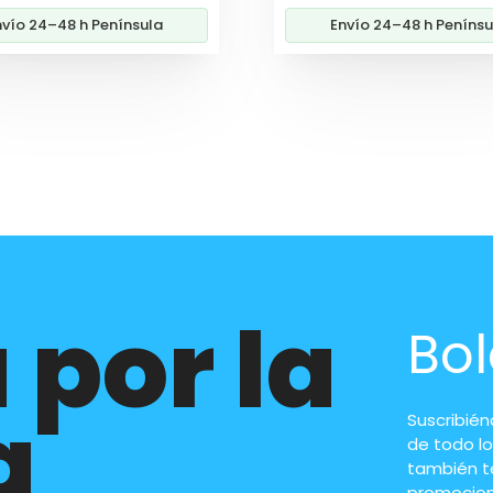
era:
es:
nvío 24–48 h Península
Envío 24–48 h Penínsu
39,90€.
36,60€.
 por la
Bol
a
Suscribié
de todo lo
también t
promocion