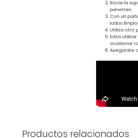
Rocíe la sup
penetren.
Con un paño 
lados limpi
Utiliza otro
Evita utiliz
ocasionar r
Asegúrate d
Productos relacionados