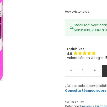
Hay existencias
Stock real verificad
península, 200€ a B
Endubikes
4.9
Valoración en Google ·
-
+
Limpiador
Muc
Off
¿Dudas sobre compatibil
Waterless
Consulta técnica sobre
Wash
cantidad
SKU:
PART 1132
Categoría:
Limpieza y Cuidad