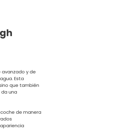
igh
e avanzado y de
 agua. Esta
, sino que también
y da una
 o coche de manera
avados
 apariencia