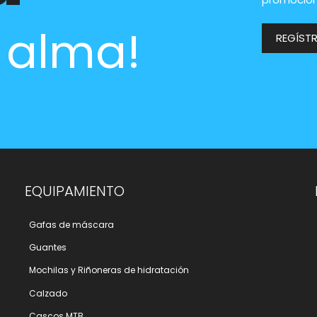
l alma!
REGÍST
EQUIPAMIENTO
Gafas de máscara
Guantes
Mochilas y Riñoneras de hidratación
Calzado
Cascos MTB