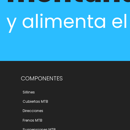
y alimenta e
COMPONENTES
Sillines
Cubiertas MTB
Direcciones
Frenos MTB
Suspensiones MTB