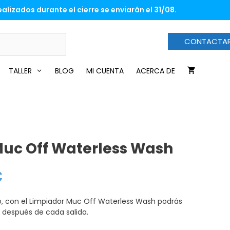
Off
era:
es:
alizados durante el cierre se enviarán el 31/08.
Waterless
16,00€.
14,50€.
Wash
cantidad
CONTACTA
TALLER
BLOG
MI CUENTA
ACERCA DE
Muc Off Waterless Wash
€
El
precio
actual
es:
o, con el Limpiador Muc Off Waterless Wash podrás
14,50€.
 después de cada salida.