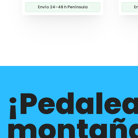
10,90€
Envío 24–48 h Península
E
hasta
20,60€
¡Pedalea
montañ