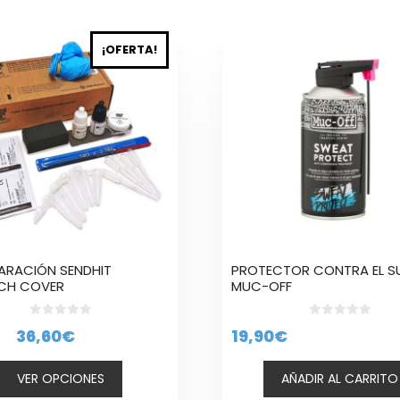
¡OFERTA!
to
es
es.
es
n
PARACIÓN SENDHIT
PROTECTOR CONTRA EL S
CH COVER
MUC-OFF
to
0
0
El
El
36,60
€
19,90
€
d
d
e
e
precio
precio
5
5
VER OPCIONES
AÑADIR AL CARRITO
original
actual