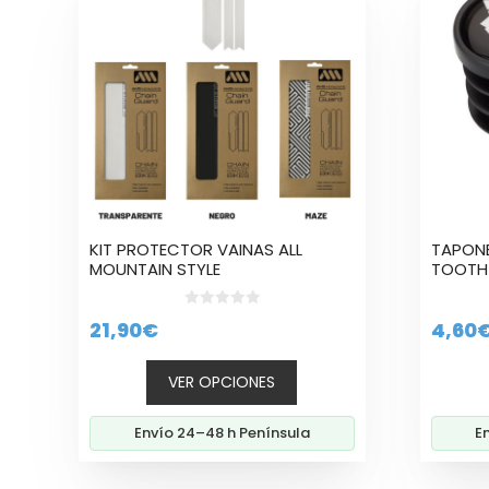
tiene
múltiples
variantes.
Las
opciones
se
pueden
elegir
en
la
KIT PROTECTOR VAINAS ALL
TAPONE
página
MOUNTAIN STYLE
TOOTH
de
producto
0
21,90
€
4,60
d
e
5
VER OPCIONES
Envío 24–48 h Península
E