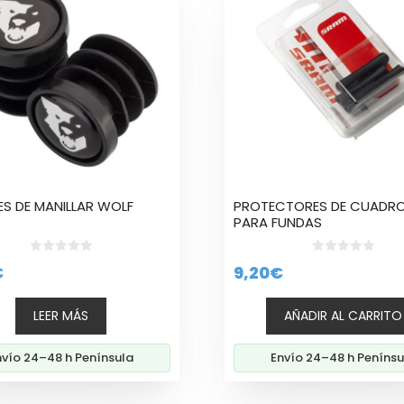
S DE MANILLAR WOLF
PROTECTORES DE CUADR
PARA FUNDAS
0
0
€
9,20
€
d
d
e
e
5
5
LEER MÁS
AÑADIR AL CARRITO
nvío 24–48 h Península
Envío 24–48 h Penínsu