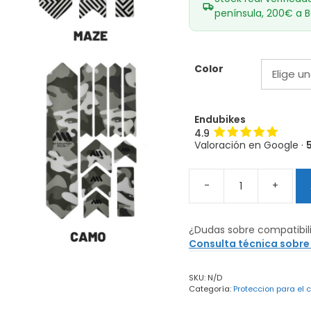
península, 200€ a B
Color
Endubikes
4.9
Valoración en Google ·
-
+
Kit
protector
adhesivo
¿Dudas sobre compatibil
All
Consulta técnica sobre
Mountain
Style
SKU:
N/D
Extra
Categoría:
Proteccion para el 
Varios
cantidad