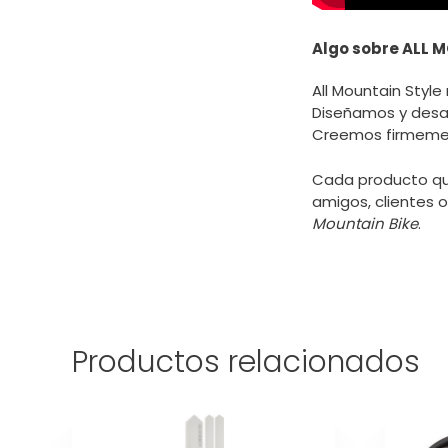
Algo sobre ALL 
All Mountain Styl
Diseñamos y desar
Creemos firmement
Cada producto que
amigos, clientes 
Mountain Bike
.
Productos relacionados
Este
producto