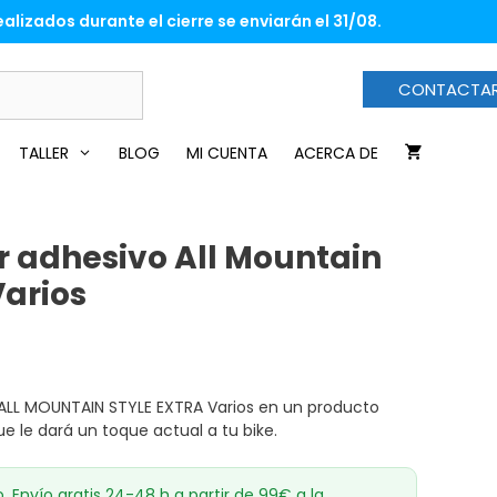
alizados durante el cierre se enviarán el 31/08.
CONTACTA
TALLER
BLOG
MI CUENTA
ACERCA DE
or adhesivo All Mountain
Varios
o ALL MOUNTAIN STYLE EXTRA Varios en un producto
e le dará un toque actual a tu bike.
o. Envío gratis 24-48 h a partir de 99€ a la