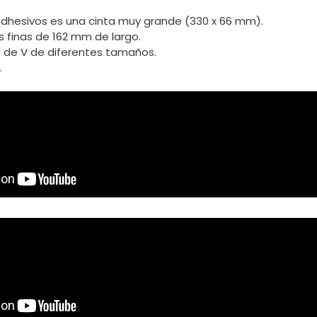
adhesivos es una cinta muy grande (330 x 66 mm).
s finas de 162 mm de largo.
 de V de diferentes tamaños.
.