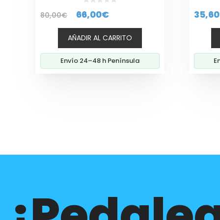
0
El
El
66,00
€
35,60
80,00
€
d
e
precio
precio
5
AÑADIR AL CARRITO
original
actual
era:
es:
Envío 24–48 h Península
E
80,00€.
66,00€.
¡Pedalea