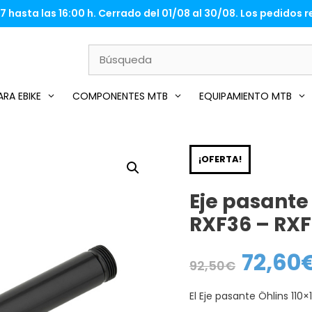
 hasta las 16:00 h. Cerrado del 01/08 al 30/08. Los pedidos re
RA EBIKE
COMPONENTES MTB
EQUIPAMIENTO MTB
¡OFERTA!
Eje pasante
RXF36 – RX
72,60
El
92,50
€
precio
original
era:
El Eje pasante Öhlins 110
92,50€.