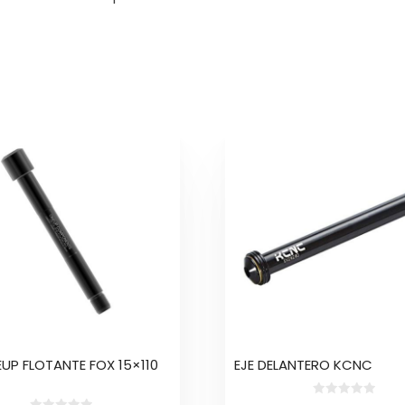
Este
producto
tiene
múltiples
variantes.
Las
opciones
se
pueden
elegir
en
la
EUP FLOTANTE FOX 15×110
EJE DELANTERO KCNC
página
de
0