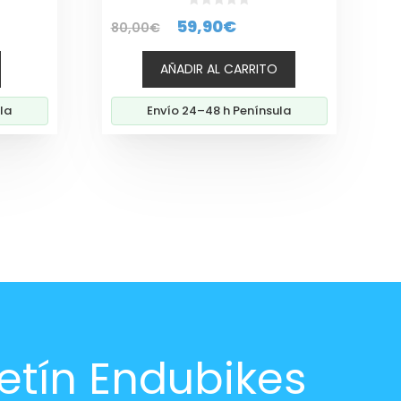
0
El
El
59,90
€
80,00
€
d
e
precio
precio
5
AÑADIR AL CARRITO
original
actual
era:
es:
la
Envío 24–48 h Península
80,00€.
59,90€.
etín Endubikes