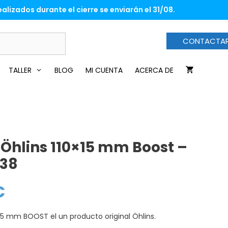
era:
es:
alizados durante el cierre se enviarán el 31/08.
92,50€.
72,60€.
CONTACTA
TALLER
BLOG
MI CUENTA
ACERCA DE
 Öhlins 110×15 mm Boost –
F38
€
El
precio
actual
es:
×15 mm BOOST el un producto original Öhlins.
72,60€.