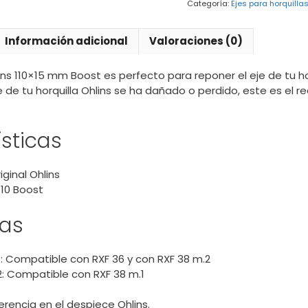
Categoría:
Ejes para horquilla
RXF36
-
RXF38
Información adicional
Valoraciones (0)
cantidad
ins 110×15 mm Boost es perfecto para reponer el eje de tu hor
eje de tu horquilla Ohlins se ha dañado o perdido, este es el r
sticas
ginal Ohlins
110 Boost
ias
1: Compatible con RXF 36 y con RXF 38 m.2
2: Compatible con RXF 38 m.1
rencia en el despiece Ohlins.