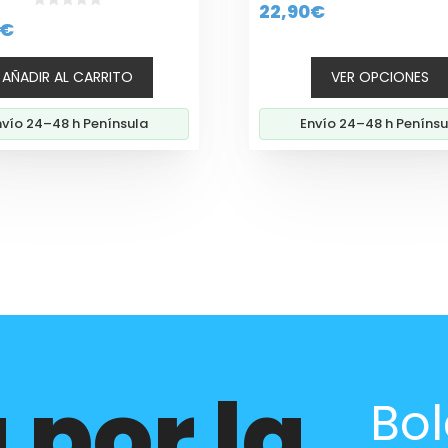
producto
22,90
€
d
0
€
e
d
5
e
5
AÑADIR AL CARRITO
VER OPCIONES
nvío 24–48 h Península
Envío 24–48 h Penínsu
 por la
Bol