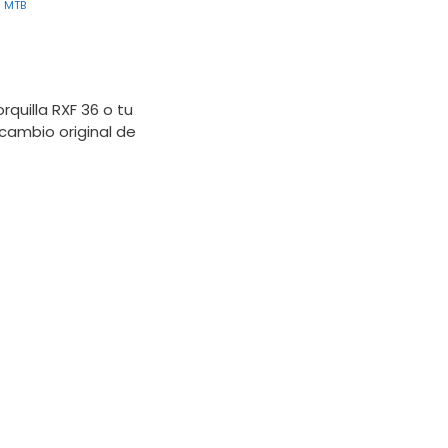
s MTB
quilla RXF 36 o tu
ecambio original de