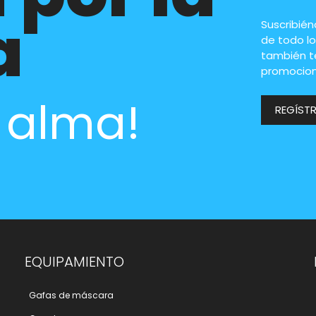
a
Suscribié
de todo lo
también t
promocion
l alma!
REGÍST
EQUIPAMIENTO
Gafas de máscara