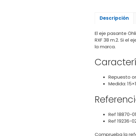
Descripción
El eje pasante Öhl
RXF 38 m.2. Si el 
la marca.
Caracterí
Repuesto ori
Medida: 15×
Referenc
Ref 18870-0
Ref 19236-0
Comprueba la refe