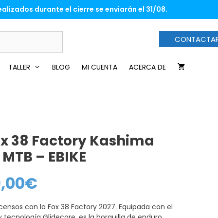
era:
es:
alizados durante el cierre se enviarán el 31/08.
1.699,00€.
1.359,00€.
CONTACTA
TALLER
BLOG
MI CUENTA
ACERCA DE
ox 38 Factory Kashima
7 MTB – EBIKE
9,00
€
El
precio
actual
es:
censos con la Fox 38 Factory 2027. Equipada con el
1.359,00€.
 tecnología Glidecore, es la horquilla de enduro