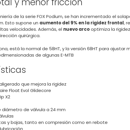
otal y menor fricción
niería de la serie FOX Podium, se han incrementado el sola
m. Esto supone un
aumento del 9% en la rigidez frontal
, 
 altas velocidades. Además, el
nuevo arco
optimiza la rigidez
irección quirúrgica.
ona, está la normal de 58HT, y la versión 68HT para ajustar m
redimensionadas de algunas E-MTB
sticas
aligerado que mejora la rigidez
ire Float Evol Glidecore
ip X2
 diámetro de válvula a 24 mm
álvulas
ltas y bajas, tanto en compresión como en rebote
lubricación