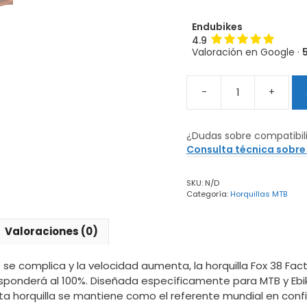
Endubikes
4.9
Valoración en Google ·
-
+
Horquilla
Fox
38
¿Dudas sobre compatibil
Factory
Consulta técnica sobre
Kashima
Grip
SKU:
N/D
X2
Categoría:
Horquillas MTB
2027
MTB
-
Valoraciones (0)
EBIKE
cantidad
se complica y la velocidad aumenta, la horquilla Fox 38 Fac
esponderá al 100%. Diseñada específicamente para MTB y Eb
esta horquilla se mantiene como el referente mundial en conf