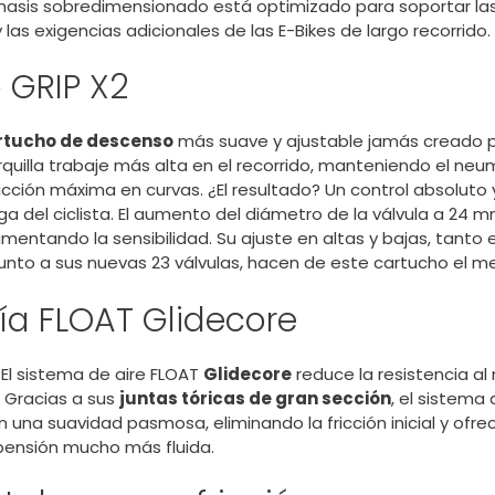
 chasis sobredimensionado está optimizado para soportar las
as exigencias adicionales de las E-Bikes de largo recorrido.
 GRIP X2
rtucho de descenso
más suave y ajustable jamás creado p
rquilla trabaje más alta en el recorrido, manteniendo el ne
acción máxima en curvas. ¿El resultado? Un control absoluto
iga del ciclista. El aumento del diámetro de la válvula a 24 
mentando la sensibilidad. Su ajuste en altas y bajas, tanto
unto a sus nuevas 23 válvulas, hacen de este cartucho el me
ía FLOAT Glidecore
. El sistema de aire FLOAT
Glidecore
reduce la resistencia a
 Gracias a sus
juntas tóricas de gran sección
, el sistema
n una suavidad pasmosa, eliminando la fricción inicial y ofr
pensión mucho más fluida.