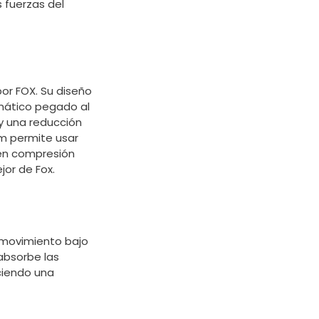
 fuerzas del
or FOX. Su diseño
umático pegado al
 y una reducción
mm permite usar
 en compresión
jor de Fox.
l movimiento bajo
 absorbe las
eciendo una