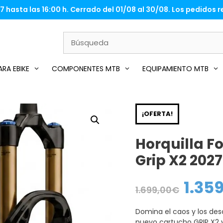
 hasta las 16:00 h. Cerrado del 01/08 al 30/08. Los pedidos re
RA EBIKE
COMPONENTES MTB
EQUIPAMIENTO MTB
¡OFERTA!
Horquilla F
Grip X2 202
1.35
El
1.699,00
€
precio
original
era:
Domina el caos y los des
1.699,00€.
nuevo cartucho GRIP X2 y