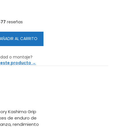
577
reseñas
AÑADIR AL CARRITO
idad o montaje?
 este producto →
tory Kashima Grip
ikes de enduro de
ianza, rendimiento