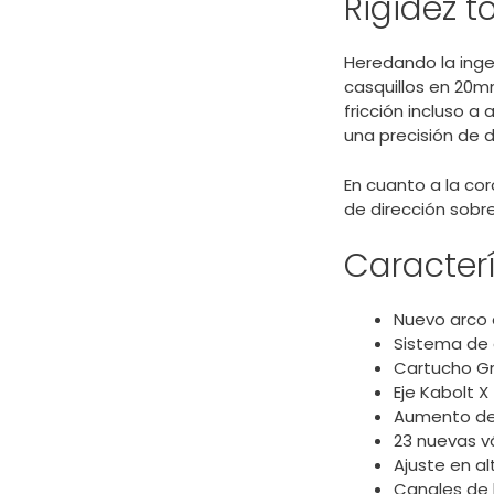
Rigidez t
Heredando la inge
casquillos en 20m
fricción incluso a
una precisión de d
En cuanto a la cor
de dirección sob
Caracterí
Nuevo arco 
Sistema de a
Cartucho Gr
Eje Kabolt X
Aumento de
23 nuevas v
Ajuste en a
Canales de 