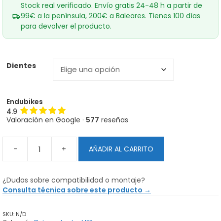
Stock real verificado. Envío gratis 24-48 h a partir de
99€ a la península, 200€ a Baleares. Tienes 100 días
para devolver el producto.
Dientes
Endubikes
4.9
Valoración en Google ·
577
reseñas
-
+
AÑADIR AL CARRITO
Plato
Shimano
XT
¿Dudas sobre compatibilidad o montaje?
12x1
Consulta técnica sobre este producto →
FC-
M8100-/M8130-
SKU:
N/D
1