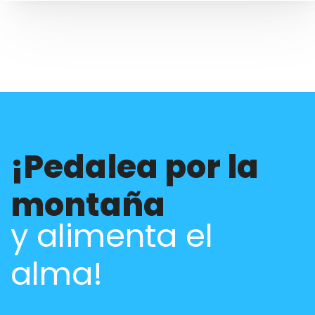
¡Pedalea por la
montaña
y alimenta el
alma!