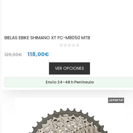
BIELAS EBIKE SHIMANO XT FC-M8050 MTB
0
El
El
118,00
€
129,00
€
d
e
precio
precio
5
VER OPCIONES
original
actual
era:
es:
Envío 24–48 h Península
129,00€.
118,00€.
¡OFERTA!