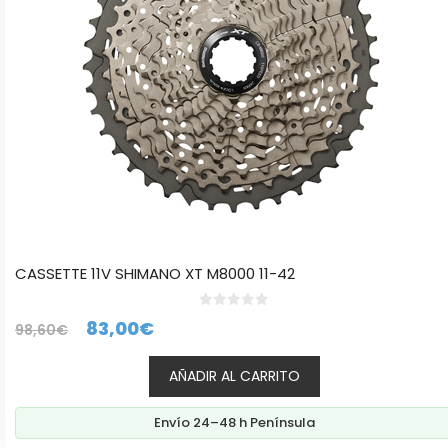
CASSETTE 11V SHIMANO XT M8000 11-42
0
El
El
83,00
€
98,60
€
d
e
precio
precio
5
AÑADIR AL CARRITO
original
actual
era:
es:
Envío 24–48 h Península
98,60€.
83,00€.