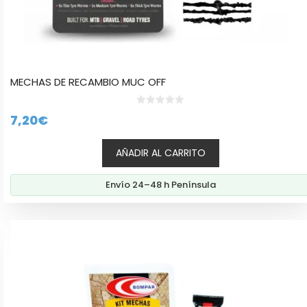
MECHAS DE RECAMBIO MUC OFF
0
7,20
€
d
e
5
AÑADIR AL CARRITO
Envío 24–48 h Península