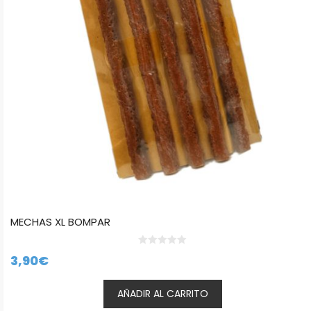
MECHAS XL BOMPAR
0
3,90
€
d
e
5
AÑADIR AL CARRITO