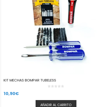
KIT MECHAS BOMPAR TUBELESS
0
10,90
€
d
e
5
AÑADIR AL CARRITO