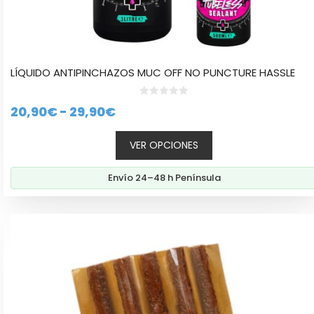
LÍQUIDO ANTIPINCHAZOS MUC OFF NO PUNCTURE HASSLE
0
Rango
20,90
€
-
29,90
€
d
e
de
5
VER OPCIONES
precios:
desde
Envío 24–48 h Península
20,90€
hasta
29,90€