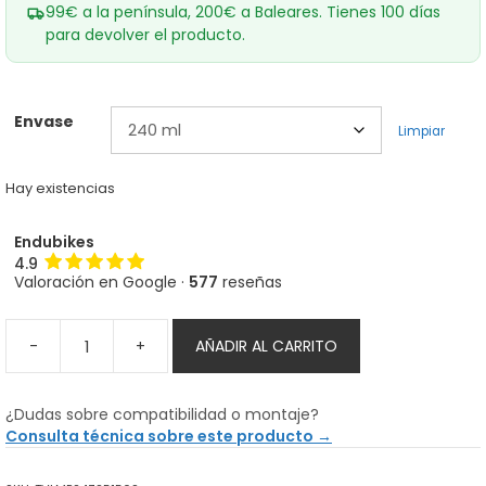
99€ a la península, 200€ a Baleares. Tienes 100 días
para devolver el producto.
Envase
Limpiar
Hay existencias
Endubikes
4.9
Valoración en Google ·
577
reseñas
-
+
AÑADIR AL CARRITO
Líquido
Tubeless
DT
¿Dudas sobre compatibilidad o montaje?
Swiss
Consulta técnica sobre este producto →
Low
Pressure