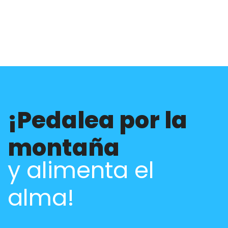
¡Pedalea por la
montaña
y alimenta el
alma!